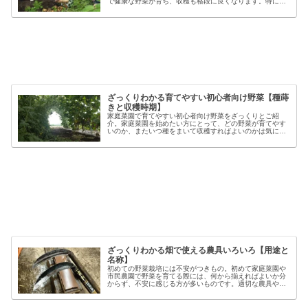
で健康な野菜が育ち、収穫も格段に良くなります。特に初
心者の方にとっては、土づくりの基本を押さえることが、
家庭菜園で失敗しないコツと言える...
ざっくりわかる育てやすい初心者向け野菜【種蒔
きと収穫時期】
家庭菜園で育てやすい初心者向け野菜をざっくりとご紹
介。家庭菜園を始めたい方にとって、どの野菜が育てやす
いのか、またいつ種をまいて収穫すればよいのかは気にな
るポイントです。野菜には品種ごとの特徴があり、同じ種
類でも「早生」「中生」「晩生」など...
ざっくりわかる畑で使える農具いろいろ【用途と
名称】
初めての野菜栽培には不安がつきもの。初めて家庭菜園や
市民農園で野菜を育てる際には、何から揃えればよいか分
からず、不安に感じる方が多いものです。適切な農具や資
材を使うことで、作業の効率や栽培の成功率は大きく向上
しますが、種類も多く、初心者には...