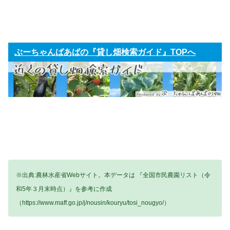
ぶーちゃんばあばの『貸し畑検索ガイド』TOPへ
※出典:農林水産省Webサイト。本データは 『全国市民農園リスト（令
和5年３月末時点）』を参考に作成
（https://www.maff.go.jp/j/nousin/kouryu/tosi_nougyo/）