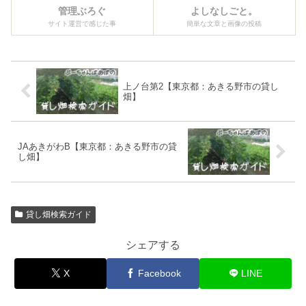
管理ぶろぐ
よしなしごと。
サイト運営で感じた事
簡単な文章と画像の投稿
上ノ台第2【東京都：あきる野市の貸し
畑】
JAあきがわB【東京都：あきる野市の貸
し畑】
貸し畑検索ガイド
シェアする
X
Facebook
LINE