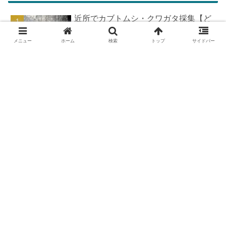
近所でカブトムシ・クワガタ採集【ど
こで採れる？穴場採集場所の見つけ
方！採集場所と方法やポイントの紹
メニュー
ホーム
検索
トップ
サイドバー
介】
DIYで車の板金塗装！簡易塗装ブース
の作り方
羽を広げたカブトムシ標本の作り方
【夏休みの宿題チャレンジ】
カブトムシが集まる木【クヌギ・コナ
ラ】の見つけ方と採集スポット｜どん
ぐりの木を探せ！
ダイロンで染色してみた話【失敗と疑
問解決＆実践のポイント】