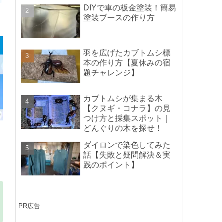
ポイントの紹介】
DIYで車の板金塗装！簡易
塗装ブースの作り方
羽を広げたカブトムシ標
本の作り方【夏休みの宿
題チャレンジ】
カブトムシが集まる木
【クヌギ・コナラ】の見
つけ方と採集スポット｜
どんぐりの木を探せ！
ダイロンで染色してみた
話【失敗と疑問解決＆実
践のポイント】
PR広告