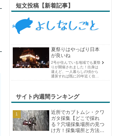
短文投稿【新着記事】
夏祭りはやっぱり日本
が良いね
2号が住んでいる地域でも夏祭
りが開催されました！出身は
違えど、一人暮らしの頃から
通算すれば既に20年近く住ん
でいる場所の夏祭りです。や
っぱり日付けが近くなると楽
しみな気持ちが膨らんできま
す。そして、それは2号嫁も同
サイト内週間ランキング
じようで、夏祭りが近いづい...
近所でカブトムシ・クワ
ガタ採集【どこで採れ
る？穴場採集場所の見つ
け方！採集場所と方法や