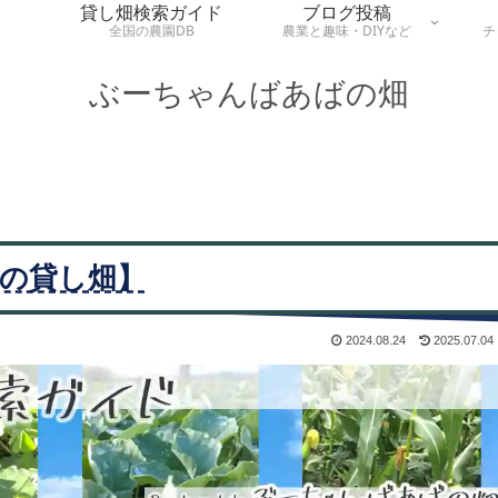
貸し畑検索ガイド
ブログ投稿
全国の農園DB
農業と趣味・DIYなど
チ
ぶーちゃんばあばの畑
の貸し畑】
2024.08.24
2025.07.04