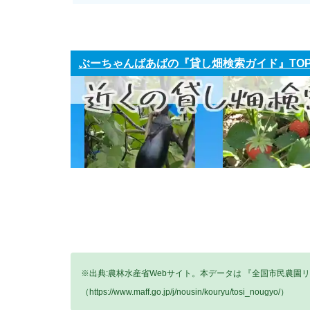
ぶーちゃんばあばの『貸し畑検索ガイド』TO
※出典:農林水産省Webサイト。本データは 『全国市民農園
（https://www.maff.go.jp/j/nousin/kouryu/tosi_nougyo/）