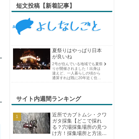
短文投稿【新着記事】
夏祭りはやっぱり日本
が良いね
2号が住んでいる地域でも夏祭
りが開催されました！出身は
違えど、一人暮らしの頃から
通算すれば既に20年近く住ん
でいる場所の夏祭りです。や
っぱり日付けが近くなると楽
しみな気持ちが膨らんできま
す。そして、それは2号嫁も同
サイト内週間ランキング
じようで、夏祭りが近いづい...
近所でカブトムシ・クワ
ガタ採集【どこで採れ
る？穴場採集場所の見つ
け方！採集場所と方法や