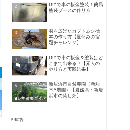
ポイントの紹介】
DIYで車の板金塗装！簡易
塗装ブースの作り方
羽を広げたカブトムシ標
本の作り方【夏休みの宿
題チャレンジ】
DIYで車の板金＆塗装はど
こまで出来る？【素人の
やり方と実践結果】
新居浜市自然農園（新船
木A農園）【愛媛県：新居
浜市の貸し畑】
PR広告