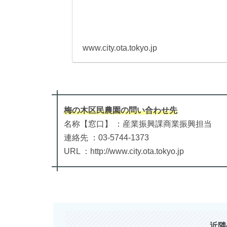
www.city.ota.tokyo.jp
梅の木区民農園
の
問い合わせ先
名称【窓口】 ：産業振興課商業振興担当
連絡先 ：03-5744-1373
URL ：http://www.city.ota.tokyo.jp
近隣