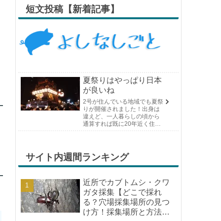
短文投稿【新着記事】
夏祭りはやっぱり日本
が良いね
2号が住んでいる地域でも夏祭
りが開催されました！出身は
違えど、一人暮らしの頃から
通算すれば既に20年近く住ん
でいる場所の夏祭りです。や
っぱり日付けが近くなると楽
しみな気持ちが膨らんできま
す。そして、それは2号嫁も同
サイト内週間ランキング
じようで、夏祭りが近いづい...
近所でカブトムシ・クワ
ガタ採集【どこで採れ
る？穴場採集場所の見つ
け方！採集場所と方法や