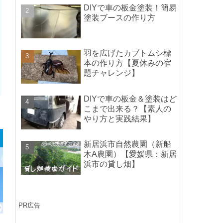
ポイントの紹介】
DIYで車の板金塗装！簡易
塗装ブースの作り方
羽を広げたカブトムシ標
本の作り方【夏休みの宿
題チャレンジ】
DIYで車の板金＆塗装はど
こまで出来る？【素人の
やり方と実践結果】
新居浜市自然農園（新船
木A農園）【愛媛県：新居
浜市の貸し畑】
PR広告