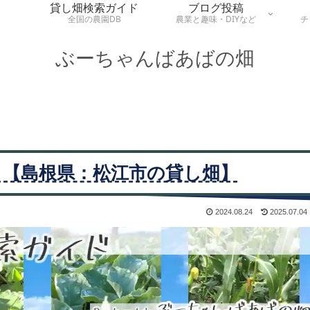
貸し畑検索ガイド
ブログ投稿
全国の農園DB
農業と趣味・DIYなど
チ
ぶーちゃんばあばの畑
ク【島根県：松江市の貸し畑】
2024.08.24
2025.07.04