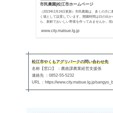
市民農園|松江市ホームページ
（2023年2月24日更新）市民農園は、多くの方
く場として設置しています。開園時間は日の出か
ら、新鮮でおいしい野菜を作ってみませんか。現
www.city.matsue.lg.jp
松江市やくもアグリパーク
の
問い合わせ先
名称【窓口】 ：農政課農業経営支援係
連絡先 ：0852-55-5232
URL ：https://www.city.matsue.lg.jp/sangyo_