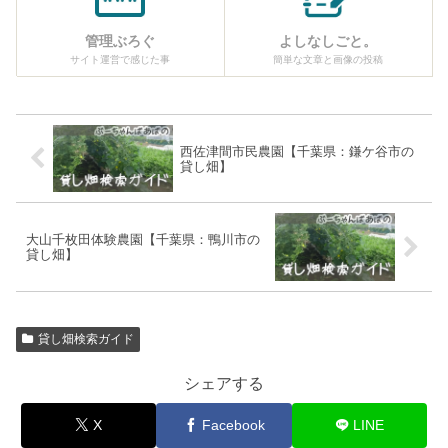
管理ぶろぐ
よしなしごと。
サイト運営で感じた事
簡単な文章と画像の投稿
西佐津間市民農園【千葉県：鎌ケ谷市の
貸し畑】
大山千枚田体験農園【千葉県：鴨川市の
貸し畑】
貸し畑検索ガイド
シェアする
X
Facebook
LINE