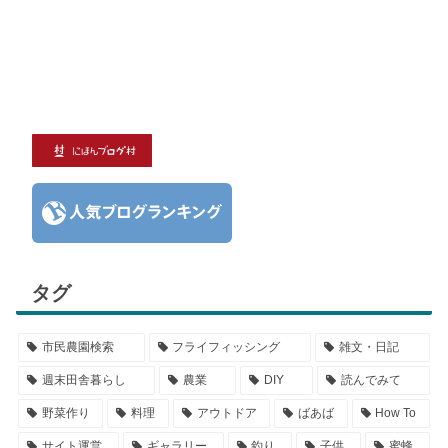
タグ
市民農園検索
フライフィッシング
雑文・日記
週末田舎暮らし
農業
DIY
読んでみて
野菜作り
料理
アウトドア
ばあば
How To
サイト運営
ギャラリー
釣り
子供
蜜蜂