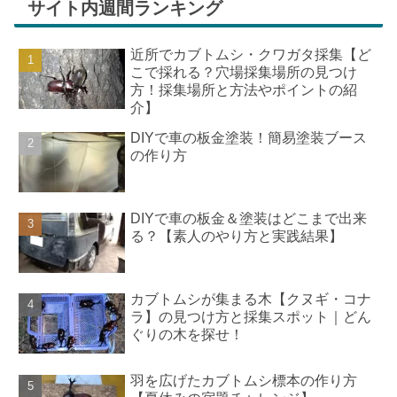
サイト内週間ランキング
近所でカブトムシ・クワガタ採集【ど
こで採れる？穴場採集場所の見つけ
方！採集場所と方法やポイントの紹
介】
DIYで車の板金塗装！簡易塗装ブース
の作り方
DIYで車の板金＆塗装はどこまで出来
る？【素人のやり方と実践結果】
カブトムシが集まる木【クヌギ・コナ
ラ】の見つけ方と採集スポット｜どん
ぐりの木を探せ！
羽を広げたカブトムシ標本の作り方