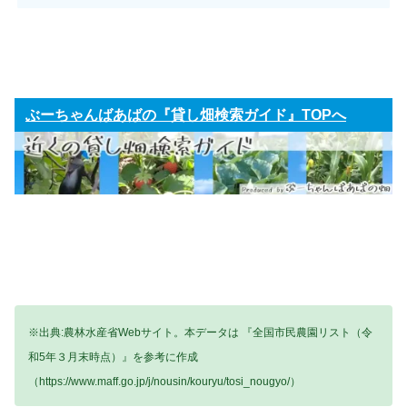
ぶーちゃんばあばの『貸し畑検索ガイド』TOPへ
※出典:農林水産省Webサイト。本データは 『全国市民農園リスト（令
和5年３月末時点）』を参考に作成
（https://www.maff.go.jp/j/nousin/kouryu/tosi_nougyo/）