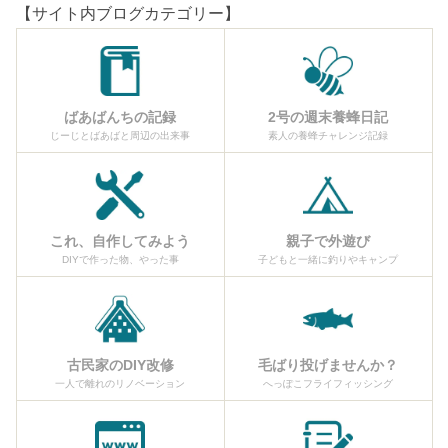
【サイト内ブログカテゴリー】
ばあばんちの記録
2号の週末養蜂日記
じーじとばあばと周辺の出来事
素人の養蜂チャレンジ記録
これ、自作してみよう
親子で外遊び
DIYで作った物、やった事
子どもと一緒に釣りやキャンプ
古民家のDIY改修
毛ばり投げませんか？
一人で離れのリノベーション
へっぽこフライフィッシング