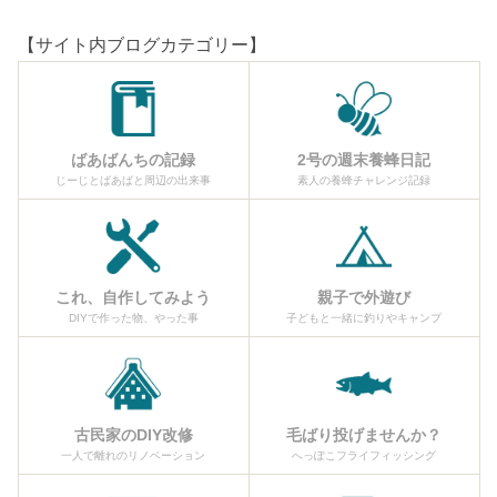
【サイト内ブログカテゴリー】
ばあばんちの記録
2号の週末養蜂日記
じーじとばあばと周辺の出来事
素人の養蜂チャレンジ記録
これ、自作してみよう
親子で外遊び
DIYで作った物、やった事
子どもと一緒に釣りやキャンプ
古民家のDIY改修
毛ばり投げませんか？
一人で離れのリノベーション
へっぽこフライフィッシング