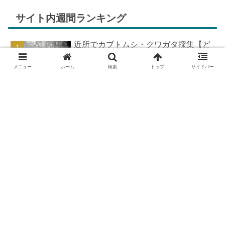
サイト内週間ランキング
近所でカブトムシ・クワガタ採集【ど
こで採れる？穴場採集場所の見つけ
方！採集場所と方法やポイントの紹
メニュー
ホーム
検索
トップ
サイドバー
介】
DIYで車の板金塗装！簡易塗装ブース
の作り方
羽を広げたカブトムシ標本の作り方
【夏休みの宿題チャレンジ】
カブトムシが集まる木【クヌギ・コナ
ラ】の見つけ方と採集スポット｜どん
ぐりの木を探せ！