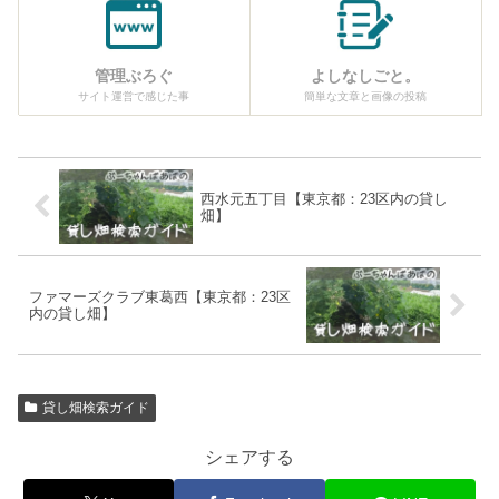
管理ぶろぐ
よしなしごと。
サイト運営で感じた事
簡単な文章と画像の投稿
西水元五丁目【東京都：23区内の貸し
畑】
ファマーズクラブ東葛西【東京都：23区
内の貸し畑】
貸し畑検索ガイド
シェアする