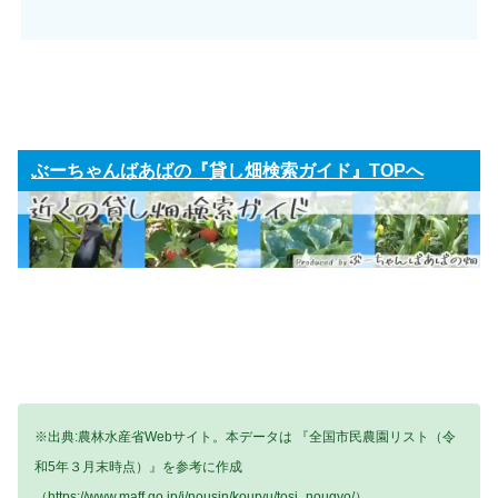
ぶーちゃんばあばの『貸し畑検索ガイド』TOPへ
※出典:農林水産省Webサイト。本データは 『全国市民農園リスト（令
和5年３月末時点）』を参考に作成
（https://www.maff.go.jp/j/nousin/kouryu/tosi_nougyo/）