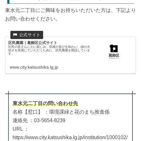
東水元二丁目にご興味をお持ちいただいた方は、下記より
お問い合わせください。
区民農園｜葛飾区公式サイト
区民の皆さんに土に親しみ、収穫の喜びを味わい、緑の大
切さを実感していただくために、区民農園を開設していま
す。
www.city.katsushika.lg.jp
東水元二丁目
の
問い合わせ先
名称【窓口】 ：環境課緑と花のまち推進係
連絡先 ：03-5654-8239
URL ：
https://www.city.katsushika.lg.jp/institution/1000102/