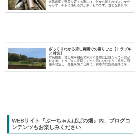
市民農園で野菜を育てる際には、何から揃えればよいか分
からず、不安に感じる方が多いものです。適切な農具や資
材を使うことで、作業の効率や栽培の成功率は大きく向上
しますが、種類も多く、初心者には...
ざっくりわかる貸し農園での困りごと【トラブル
と対策】
市民農園、貸し畑を初めて利用する際には誰だって不安が
付き物。トラブルに直面してから困らないように事前に問
題を想定し、発生を防ぐと共に、実際の問題発生時に落ち
着いた対応が出来るよう準備しましょう。貸し農園での
【困った】と【トラブル】困りごとト...
WEBサイト『ぶーちゃんばばの畑』内、ブログコ
ンテンツもお楽しみください