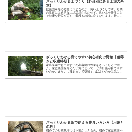
ざっくりわかる土づくり【野菜別にみる土壌の基
本】
庭菜園を始める際に大切なのが、良い土づくりです。野菜
の生育には適切な土壌環境が欠かせず、良い土を作ること
で健康な野菜が育ち、収穫も格段に良くなります。特に初
心者の方にとっては、土づくりの基本を押さえることが、
家庭菜園で失敗しないコツと言える...
ざっくりわかる育てやすい初心者向け野菜【種蒔
きと収穫時期】
家庭菜園で育てやすい初心者向け野菜をざっくりとご紹
介。家庭菜園を始めたい方にとって、どの野菜が育てやす
いのか、またいつ種をまいて収穫すればよいのかは気にな
るポイントです。野菜には品種ごとの特徴があり、同じ種
類でも「早生」「中生」「晩生」など...
ざっくりわかる畑で使える農具いろいろ【用途と
名称】
初めての野菜栽培には不安がつきもの。初めて家庭菜園や