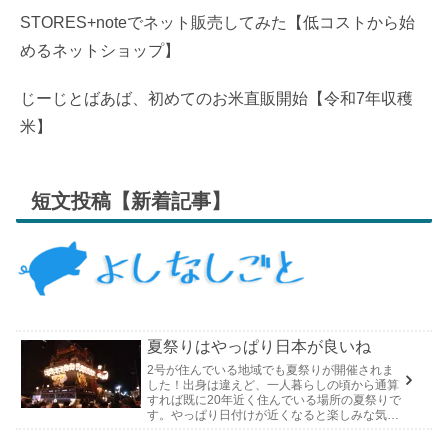
STORES+noteでネット販売してみた【低コストから始
めるネットショップ】
じーじとばあば、初めてのお米直販開始【令和7年収穫
米】
短文投稿【新着記事】
夏祭りはやっぱり日本が良いね
2号が住んでいる地域でも夏祭りが開催されま
した！出身は違えど、一人暮らしの頃から通算
すれば既に20年近く住んでいる場所の夏祭りで
す。やっぱり日付けが近くなると楽しみな気持
ちが膨らんできます。そして、それは2号嫁も
同じようで、夏祭りが近いづい...