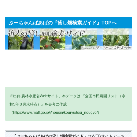
ぶーちゃんばあばの『貸し畑検索ガイド』TOPへ
※出典:農林水産省Webサイト。本データは 『全国市民農園リスト（令
和5年３月末時点）』を参考に作成
（https://www.maff.go.jp/j/nousin/kouryu/tosi_nougyo/）
『ぶーちゃんばあばの貸し畑検索ガイド』
は
WEBサイトぶーち