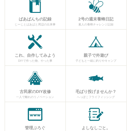
ばあばんちの記録
2号の週末養蜂日記
じーじとばあばと周辺の出来事
素人の養蜂チャレンジ記録
これ、自作してみよう
親子で外遊び
DIYで作った物、やった事
子どもと一緒に釣りやキャンプ
古民家のDIY改修
毛ばり投げませんか？
一人で離れのリノベーション
へっぽこフライフィッシング
管理ぶろぐ
よしなしごと。