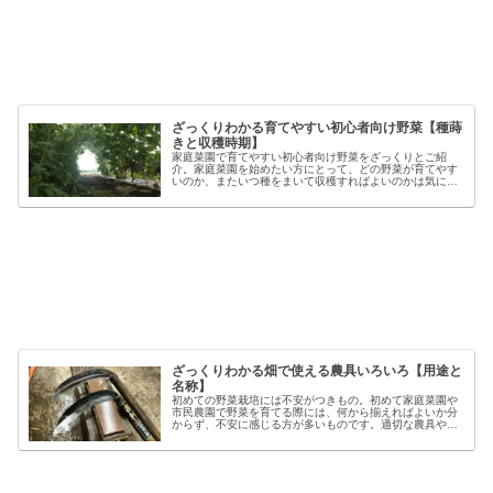
ざっくりわかる育てやすい初心者向け野菜【種蒔
きと収穫時期】
家庭菜園で育てやすい初心者向け野菜をざっくりとご紹
介。家庭菜園を始めたい方にとって、どの野菜が育てやす
いのか、またいつ種をまいて収穫すればよいのかは気にな
るポイントです。野菜には品種ごとの特徴があり、同じ種
類でも「早生」「中生」「晩生」など...
ざっくりわかる畑で使える農具いろいろ【用途と
名称】
初めての野菜栽培には不安がつきもの。初めて家庭菜園や
市民農園で野菜を育てる際には、何から揃えればよいか分
からず、不安に感じる方が多いものです。適切な農具や資
材を使うことで、作業の効率や栽培の成功率は大きく向上
しますが、種類も多く、初心者には...