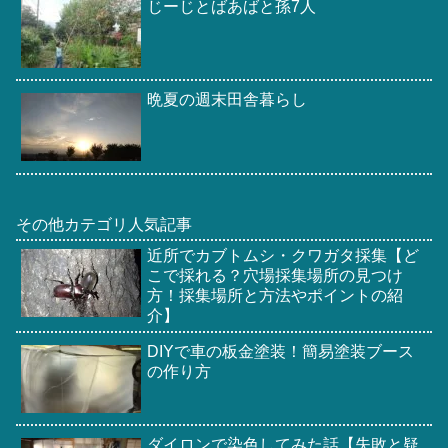
じーじとばあばと孫7人
晩夏の週末田舎暮らし
その他カテゴリ人気記事
近所でカブトムシ・クワガタ採集【ど
こで採れる？穴場採集場所の見つけ
方！採集場所と方法やポイントの紹
介】
DIYで車の板金塗装！簡易塗装ブース
の作り方
ダイロンで染色してみた話【失敗と疑