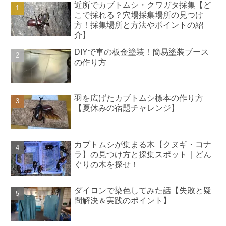
近所でカブトムシ・クワガタ採集【ど
こで採れる？穴場採集場所の見つけ
方！採集場所と方法やポイントの紹
介】
DIYで車の板金塗装！簡易塗装ブース
の作り方
羽を広げたカブトムシ標本の作り方
【夏休みの宿題チャレンジ】
カブトムシが集まる木【クヌギ・コナ
ラ】の見つけ方と採集スポット｜どん
ぐりの木を探せ！
ダイロンで染色してみた話【失敗と疑
問解決＆実践のポイント】