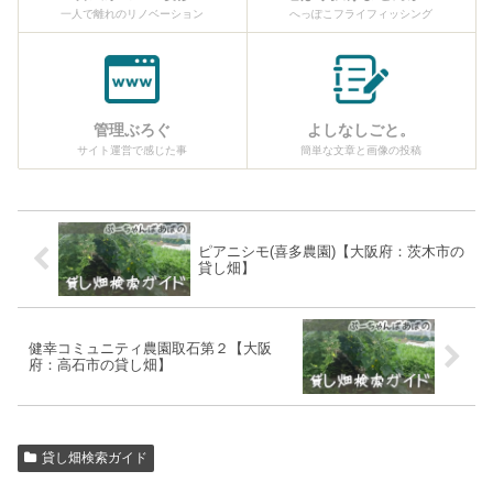
一人で離れのリノベーション
へっぽこフライフィッシング
管理ぶろぐ
よしなしごと。
サイト運営で感じた事
簡単な文章と画像の投稿
ピアニシモ(喜多農園)【大阪府：茨木市の
貸し畑】
健幸コミュニティ農園取石第２【大阪
府：高石市の貸し畑】
貸し畑検索ガイド