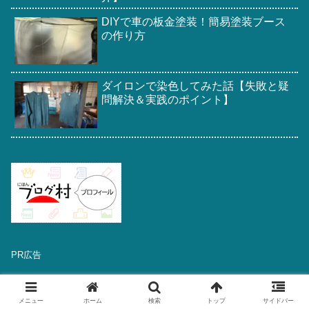
DIYで車の板金塗装！簡易塗装ブース
の作り方
ダイロンで染色してみた話【失敗と疑
問解決＆実践のポイント】
PR広告
メニュー
ホーム
検索
トップ
サイドバー