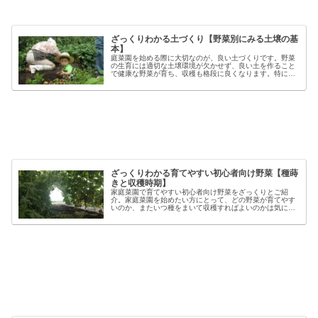
ざっくりわかる土づくり【野菜別にみる土壌の基
本】
庭菜園を始める際に大切なのが、良い土づくりです。野菜
の生育には適切な土壌環境が欠かせず、良い土を作ること
で健康な野菜が育ち、収穫も格段に良くなります。特に初
心者の方にとっては、土づくりの基本を押さえることが、
家庭菜園で失敗しないコツと言える...
ざっくりわかる育てやすい初心者向け野菜【種蒔
きと収穫時期】
家庭菜園で育てやすい初心者向け野菜をざっくりとご紹
介。家庭菜園を始めたい方にとって、どの野菜が育てやす
いのか、またいつ種をまいて収穫すればよいのかは気にな
るポイントです。野菜には品種ごとの特徴があり、同じ種
類でも「早生」「中生」「晩生」など...