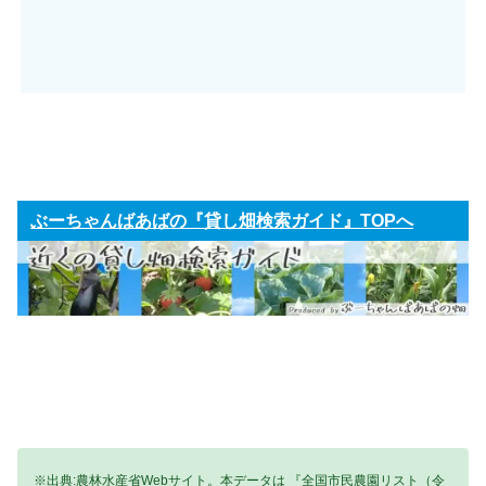
ぶーちゃんばあばの『貸し畑検索ガイド』TOPへ
※出典:農林水産省Webサイト。本データは 『全国市民農園リスト（令