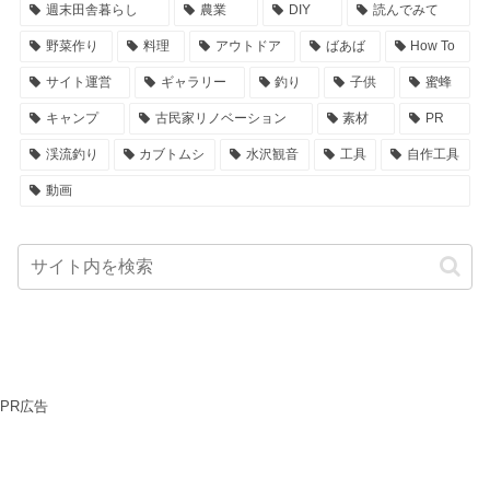
週末田舎暮らし
農業
DIY
読んでみて
野菜作り
料理
アウトドア
ばあば
How To
サイト運営
ギャラリー
釣り
子供
蜜蜂
キャンプ
古民家リノベーション
素材
PR
渓流釣り
カブトムシ
水沢観音
工具
自作工具
動画
PR広告