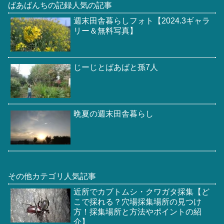
ばあばんちの記録人気の記事
週末田舎暮らしフォト【2024.3ギャラ
リー＆無料写真】
じーじとばあばと孫7人
晩夏の週末田舎暮らし
その他カテゴリ人気記事
近所でカブトムシ・クワガタ採集【ど
こで採れる？穴場採集場所の見つけ
方！採集場所と方法やポイントの紹
介】