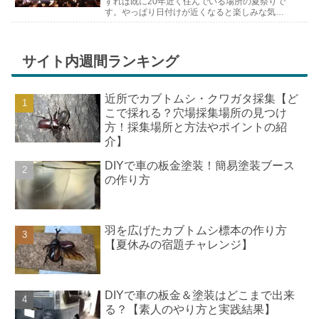
すれば既に20年近く住んでいる場所の夏祭りで
す。やっぱり日付けが近くなると楽しみな気持
ちが膨らんできます。そして、それは2号嫁も
同じようで、夏祭りが近いづい...
サイト内週間ランキング
近所でカブトムシ・クワガタ採集【ど
こで採れる？穴場採集場所の見つけ
方！採集場所と方法やポイントの紹
介】
DIYで車の板金塗装！簡易塗装ブース
の作り方
羽を広げたカブトムシ標本の作り方
【夏休みの宿題チャレンジ】
DIYで車の板金＆塗装はどこまで出来
る？【素人のやり方と実践結果】