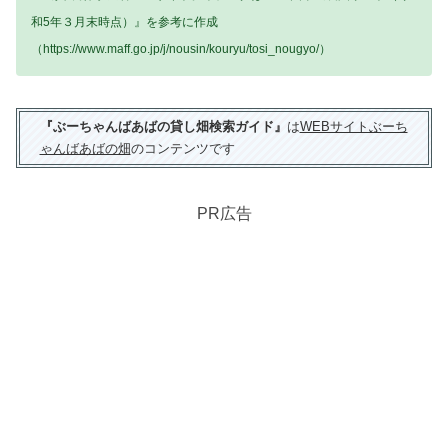
和5年３月末時点）』を参考に作成
（https://www.maff.go.jp/j/nousin/kouryu/tosi_nougyo/）
『ぶーちゃんばあばの貸し畑検索ガイド』
は
WEBサイトぶーち
ゃんばあばの畑
のコンテンツです
PR広告