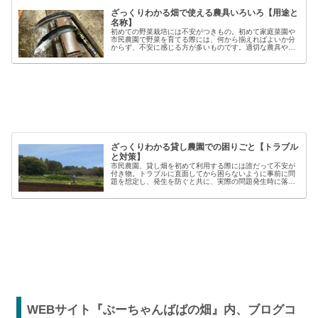
ざっくりわかる畑で使える農具いろいろ【用途と
名称】
初めての野菜栽培には不安がつきもの。初めて家庭菜園や
市民農園で野菜を育てる際には、何から揃えればよいか分
からず、不安に感じる方が多いものです。適切な農具や資
材を使うことで、作業の効率や栽培の成功率は大きく向上
しますが、種類も多く、初心者には...
ざっくりわかる貸し農園での困りごと【トラブル
と対策】
市民農園、貸し畑を初めて利用する際には誰だって不安が
付き物。トラブルに直面してから困らないように事前に問
題を想定し、発生を防ぐと共に、実際の問題発生時に落ち
着いた対応が出来るよう準備しましょう。貸し農園での
【困った】と【トラブル】困りごとト...
WEBサイト『ぶーちゃんばばの畑』内、ブログコ