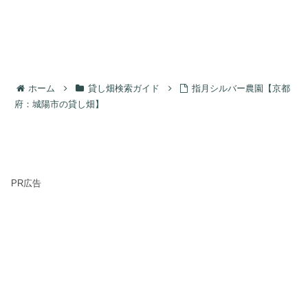
ホーム
貸し畑検索ガイド
指月シルバー農園【京都
府：城陽市の貸し畑】
PR広告