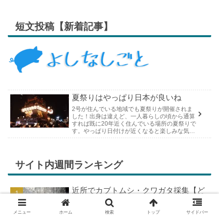
短文投稿【新着記事】
夏祭りはやっぱり日本が良いね
2号が住んでいる地域でも夏祭りが開催されま
した！出身は違えど、一人暮らしの頃から通算
すれば既に20年近く住んでいる場所の夏祭りで
す。やっぱり日付けが近くなると楽しみな気持
ちが膨らんできます。そして、それは2号嫁も
同じようで、夏祭りが近いづい...
サイト内週間ランキング
近所でカブトムシ・クワガタ採集【ど
こで採れる？穴場採集場所の見つけ
方！採集場所と方法やポイントの紹
メニュー
ホーム
検索
トップ
サイドバー