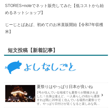
STORES+noteでネット販売してみた【低コストから始
めるネットショップ】
じーじとばあば、初めてのお米直販開始【令和7年収穫
米】
短文投稿【新着記事】
夏祭りはやっぱり日本が良いね
2号が住んでいる地域でも夏祭りが開催されま
した！出身は違えど、一人暮らしの頃から通算
すれば既に20年近く住んでいる場所の夏祭りで
す。やっぱり日付けが近くなると楽しみな気持
ちが膨らんできます。そして、それは2号嫁も
同じようで、夏祭りが近いづい...