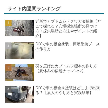
サイト内週間ランキング
近所でカブトムシ・クワガタ採集【ど
こで採れる？穴場採集場所の見つけ
方！採集場所と方法やポイントの紹
介】
DIYで車の板金塗装！簡易塗装ブース
の作り方
羽を広げたカブトムシ標本の作り方
【夏休みの宿題チャレンジ】
DIYで車の板金＆塗装はどこまで出来
る？【素人のやり方と実践結果】