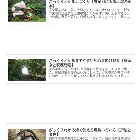
ざっくりわかる土づくり【野菜別にみる土壌の基
本】
庭菜園を始める際に大切なのが、良い土づくりです。野菜
の生育には適切な土壌環境が欠かせず、良い土を作ること
で健康な野菜が育ち、収穫も格段に良くなります。特に初
心者の方にとっては、土づくりの基本を押さえることが、
家庭菜園で失敗しないコツと言える...
ざっくりわかる育てやすい初心者向け野菜【種蒔
きと収穫時期】
家庭菜園で育てやすい初心者向け野菜をざっくりとご紹
介。家庭菜園を始めたい方にとって、どの野菜が育てやす
いのか、またいつ種をまいて収穫すればよいのかは気にな
るポイントです。野菜には品種ごとの特徴があり、同じ種
類でも「早生」「中生」「晩生」など...
ざっくりわかる畑で使える農具いろいろ【用途と
名称】
初めての野菜栽培には不安がつきもの。初めて家庭菜園や