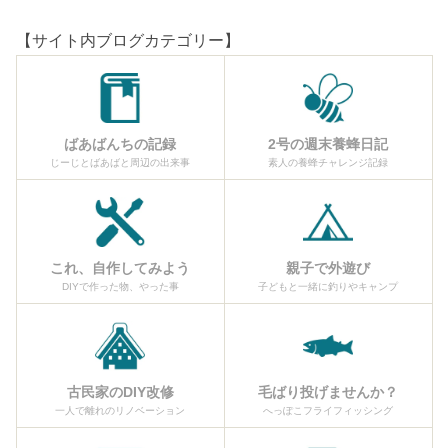
【サイト内ブログカテゴリー】
ばあばんちの記録
2号の週末養蜂日記
じーじとばあばと周辺の出来事
素人の養蜂チャレンジ記録
これ、自作してみよう
親子で外遊び
DIYで作った物、やった事
子どもと一緒に釣りやキャンプ
古民家のDIY改修
毛ばり投げませんか？
一人で離れのリノベーション
へっぽこフライフィッシング