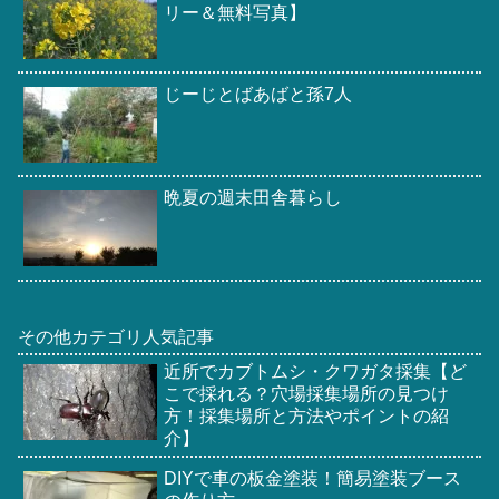
リー＆無料写真】
じーじとばあばと孫7人
晩夏の週末田舎暮らし
その他カテゴリ人気記事
近所でカブトムシ・クワガタ採集【ど
こで採れる？穴場採集場所の見つけ
方！採集場所と方法やポイントの紹
介】
DIYで車の板金塗装！簡易塗装ブース