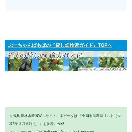
ぶーちゃんばあばの『貸し畑検索ガイド』TOPへ
※出典:農林水産省Webサイト。本データは 『全国市民農園リスト（令
和5年３月末時点）』を参考に作成
（https://www.maff.go.jp/j/nousin/kouryu/tosi_nougyo/）