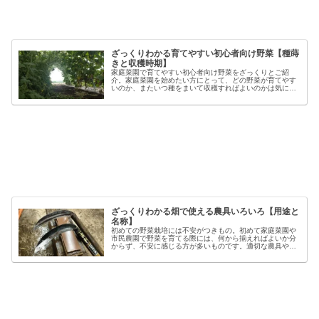
ざっくりわかる育てやすい初心者向け野菜【種蒔
きと収穫時期】
家庭菜園で育てやすい初心者向け野菜をざっくりとご紹
介。家庭菜園を始めたい方にとって、どの野菜が育てやす
いのか、またいつ種をまいて収穫すればよいのかは気にな
るポイントです。野菜には品種ごとの特徴があり、同じ種
類でも「早生」「中生」「晩生」など...
ざっくりわかる畑で使える農具いろいろ【用途と
名称】
初めての野菜栽培には不安がつきもの。初めて家庭菜園や
市民農園で野菜を育てる際には、何から揃えればよいか分
からず、不安に感じる方が多いものです。適切な農具や資
材を使うことで、作業の効率や栽培の成功率は大きく向上
しますが、種類も多く、初心者には...