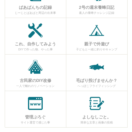
ばあばんちの記録
2号の週末養蜂日記
じーじとばあばと周辺の出来事
素人の養蜂チャレンジ記録
これ、自作してみよう
親子で外遊び
DIYで作った物、やった事
子どもと一緒に釣りやキャンプ
古民家のDIY改修
毛ばり投げませんか？
一人で離れのリノベーション
へっぽこフライフィッシング
管理ぶろぐ
よしなしごと。
サイト運営で感じた事
簡単な文章と画像の投稿