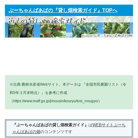
ぶーちゃんばあばの『貸し畑検索ガイド』TOPへ
※出典:農林水産省Webサイト。本データは 『全国市民農園リスト（令
和5年３月末時点）』を参考に作成
（https://www.maff.go.jp/j/nousin/kouryu/tosi_nougyo/）
『ぶーちゃんばあばの貸し畑検索ガイド』
は
WEBサイトぶーち
ゃんばあばの畑
のコンテンツです