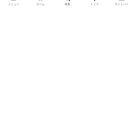
方！採集場所と方法やポイントの紹
メニュー
ホーム
検索
トップ
サイドバー
介】
DIYで車の板金塗装！簡易塗装ブース
の作り方
DIYで車の板金＆塗装はどこまで出来
る？【素人のやり方と実践結果】
カブトムシが集まる木【クヌギ・コナ
ラ】の見つけ方と採集スポット｜どん
ぐりの木を探せ！
羽を広げたカブトムシ標本の作り方
【夏休みの宿題チャレンジ】