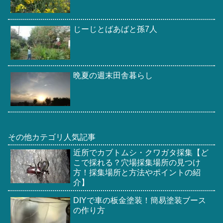
じーじとばあばと孫7人
晩夏の週末田舎暮らし
その他カテゴリ人気記事
近所でカブトムシ・クワガタ採集【ど
こで採れる？穴場採集場所の見つけ
方！採集場所と方法やポイントの紹
介】
DIYで車の板金塗装！簡易塗装ブース
の作り方