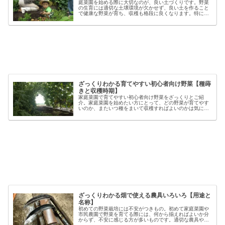
庭菜園を始める際に大切なのが、良い土づくりです。野菜
の生育には適切な土壌環境が欠かせず、良い土を作ること
で健康な野菜が育ち、収穫も格段に良くなります。特に初
心者の方にとっては、土づくりの基本を押さえることが、
家庭菜園で失敗しないコツと言える...
ざっくりわかる育てやすい初心者向け野菜【種蒔
きと収穫時期】
家庭菜園で育てやすい初心者向け野菜をざっくりとご紹
介。家庭菜園を始めたい方にとって、どの野菜が育てやす
いのか、またいつ種をまいて収穫すればよいのかは気にな
るポイントです。野菜には品種ごとの特徴があり、同じ種
類でも「早生」「中生」「晩生」など...
ざっくりわかる畑で使える農具いろいろ【用途と
名称】
初めての野菜栽培には不安がつきもの。初めて家庭菜園や
市民農園で野菜を育てる際には、何から揃えればよいか分
からず、不安に感じる方が多いものです。適切な農具や資