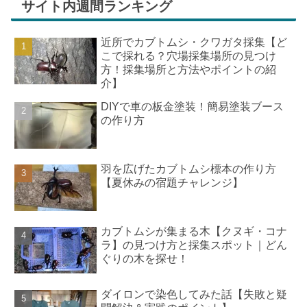
サイト内週間ランキング
近所でカブトムシ・クワガタ採集【ど
こで採れる？穴場採集場所の見つけ
方！採集場所と方法やポイントの紹
介】
DIYで車の板金塗装！簡易塗装ブース
の作り方
羽を広げたカブトムシ標本の作り方
【夏休みの宿題チャレンジ】
カブトムシが集まる木【クヌギ・コナ
ラ】の見つけ方と採集スポット｜どん
ぐりの木を探せ！
ダイロンで染色してみた話【失敗と疑