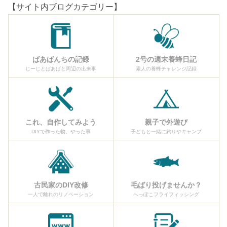
【サイト内ブログカテゴリー】
ばあばんちの記録
2号の週末養蜂日記
じーじとばあばと周辺の出来事
素人の養蜂チャレンジ記録
これ、自作してみよう
親子で外遊び
DIYで作った物、やった事
子どもと一緒に釣りやキャンプ
古民家のDIY改修
毛ばり投げませんか？
一人で離れのリノベーション
へっぽこフライフィッシング