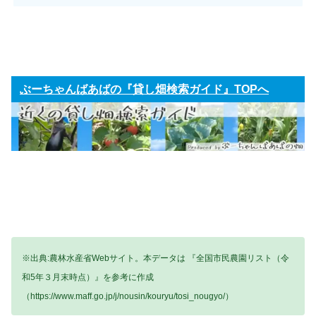
ぶーちゃんばあばの『貸し畑検索ガイド』TOPへ
※出典:農林水産省Webサイト。本データは 『全国市民農園リスト（令
和5年３月末時点）』を参考に作成
（https://www.maff.go.jp/j/nousin/kouryu/tosi_nougyo/）