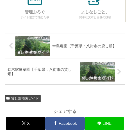
管理ぶろぐ
よしなしごと。
サイト運営で感じた事
簡単な文章と画像の投稿
幸島農園【千葉県：八街市の貸し畑】
鈴木家庭菜園【千葉県：八街市の貸し
畑】
貸し畑検索ガイド
シェアする
X
Facebook
LINE