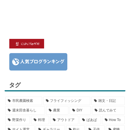
タグ
市民農園検索
フライフィッシング
雑文・日記
週末田舎暮らし
農業
DIY
読んでみて
野菜作り
料理
アウトドア
ばあば
How To
サイト運営
ギャラリー
釣り
子供
蜜蜂