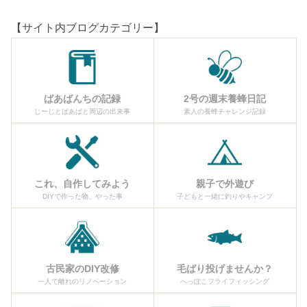
【サイト内ブログカテゴリー】
ばあばんちの記録
2号の週末養蜂日記
じーじとばあばと周辺の出来事
素人の養蜂チャレンジ記録
これ、自作してみよう
親子で外遊び
DIYで作った物、やった事
子どもと一緒に釣りやキャンプ
古民家のDIY改修
毛ばり投げませんか？
一人で離れのリノベーション
へっぽこフライフィッシング