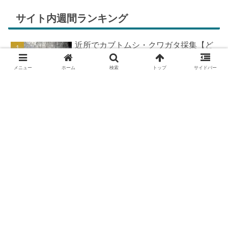
サイト内週間ランキング
近所でカブトムシ・クワガタ採集【ど
こで採れる？穴場採集場所の見つけ
方！採集場所と方法やポイントの紹
メニュー
ホーム
検索
トップ
サイドバー
介】
DIYで車の板金塗装！簡易塗装ブース
の作り方
羽を広げたカブトムシ標本の作り方
【夏休みの宿題チャレンジ】
DIYで車の板金＆塗装はどこまで出来
る？【素人のやり方と実践結果】