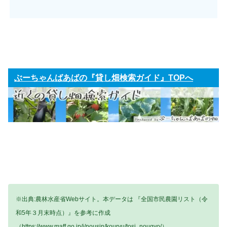
ぶーちゃんばあばの『貸し畑検索ガイド』TOPへ
※出典:農林水産省Webサイト。本データは 『全国市民農園リスト（令
和5年３月末時点）』を参考に作成
（https://www.maff.go.jp/j/nousin/kouryu/tosi_nougyo/）