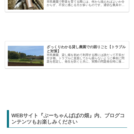
市民農園で野菜を育てる際には、何から揃えればよいか分
からず、不安に感じる方が多いものです。適切な農具や資
材を使うことで、作業の効率や栽培の成功率は大きく向上
しますが、種類も多く、初心者には...
ざっくりわかる貸し農園での困りごと【トラブル
と対策】
市民農園、貸し畑を初めて利用する際には誰だって不安が
付き物。トラブルに直面してから困らないように事前に問
題を想定し、発生を防ぐと共に、実際の問題発生時に落ち
着いた対応が出来るよう準備しましょう。貸し農園での
【困った】と【トラブル】困りごとト...
WEBサイト『ぶーちゃんばばの畑』内、ブログコ
ンテンツもお楽しみください