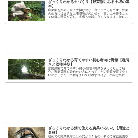
ざっくりわかる土づくり【野菜別にみる土壌の基
本】
庭菜園を始める際に大切なのが、良い土づくりです。野菜
の生育には適切な土壌環境が欠かせず、良い土を作ること
で健康な野菜が育ち、収穫も格段に良くなります。特に初
心者の方にとっては、土づくりの基本を押さえることが、
家庭菜園で失敗しないコツと言える...
ざっくりわかる育てやすい初心者向け野菜【種蒔
きと収穫時期】
家庭菜園で育てやすい初心者向け野菜をざっくりとご紹
介。家庭菜園を始めたい方にとって、どの野菜が育てやす
いのか、またいつ種をまいて収穫すればよいのかは気にな
るポイントです。野菜には品種ごとの特徴があり、同じ種
類でも「早生」「中生」「晩生」など...
ざっくりわかる畑で使える農具いろいろ【用途と
名称】
初めての野菜栽培には不安がつきもの。初めて家庭菜園や