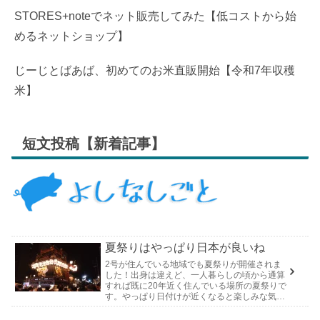
STORES+noteでネット販売してみた【低コストから始
めるネットショップ】
じーじとばあば、初めてのお米直販開始【令和7年収穫
米】
短文投稿【新着記事】
夏祭りはやっぱり日本が良いね
2号が住んでいる地域でも夏祭りが開催されま
した！出身は違えど、一人暮らしの頃から通算
すれば既に20年近く住んでいる場所の夏祭りで
す。やっぱり日付けが近くなると楽しみな気持
ちが膨らんできます。そして、それは2号嫁も
同じようで、夏祭りが近いづい...