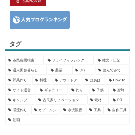
タグ
市民農園検索
フライフィッシング
雑文・日記
週末田舎暮らし
農業
DIY
読んでみて
野菜作り
料理
アウトドア
ばあば
How To
サイト運営
ギャラリー
釣り
子供
蜜蜂
キャンプ
古民家リノベーション
素材
PR
渓流釣り
カブトムシ
水沢観音
工具
自作工具
動画