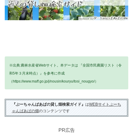
※出典:農林水産省Webサイト。本データは 『全国市民農園リスト（令
和5年３月末時点）』を参考に作成
（https://www.maff.go.jp/j/nousin/kouryu/tosi_nougyo/）
『ぶーちゃんばあばの貸し畑検索ガイド』
は
WEBサイトぶーち
ゃんばあばの畑
のコンテンツです
PR広告