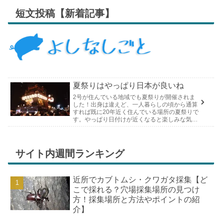
短文投稿【新着記事】
夏祭りはやっぱり日本が良いね
2号が住んでいる地域でも夏祭りが開催されま
した！出身は違えど、一人暮らしの頃から通算
すれば既に20年近く住んでいる場所の夏祭りで
す。やっぱり日付けが近くなると楽しみな気持
ちが膨らんできます。そして、それは2号嫁も
同じようで、夏祭りが近いづい...
サイト内週間ランキング
近所でカブトムシ・クワガタ採集【ど
こで採れる？穴場採集場所の見つけ
方！採集場所と方法やポイントの紹
介】