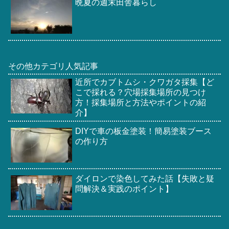
晩夏の週末田舎暮らし
その他カテゴリ人気記事
近所でカブトムシ・クワガタ採集【ど
こで採れる？穴場採集場所の見つけ
方！採集場所と方法やポイントの紹
介】
DIYで車の板金塗装！簡易塗装ブース
の作り方
ダイロンで染色してみた話【失敗と疑
問解決＆実践のポイント】