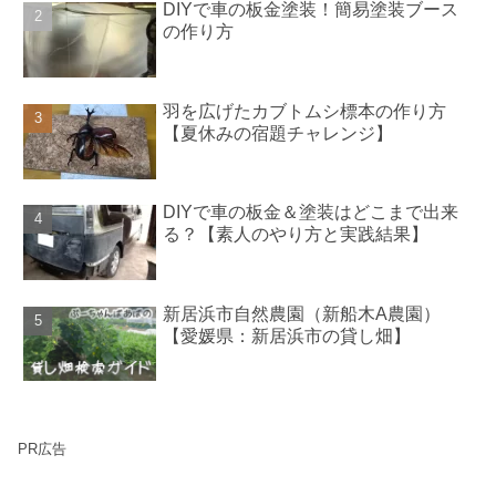
DIYで車の板金塗装！簡易塗装ブース
の作り方
羽を広げたカブトムシ標本の作り方
【夏休みの宿題チャレンジ】
DIYで車の板金＆塗装はどこまで出来
る？【素人のやり方と実践結果】
新居浜市自然農園（新船木A農園）
【愛媛県：新居浜市の貸し畑】
PR広告