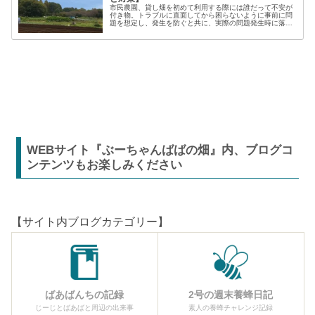
市民農園、貸し畑を初めて利用する際には誰だって不安が
付き物。トラブルに直面してから困らないように事前に問
題を想定し、発生を防ぐと共に、実際の問題発生時に落ち
着いた対応が出来るよう準備しましょう。貸し農園での
【困った】と【トラブル】困りごとト...
WEBサイト『ぶーちゃんばばの畑』内、ブログコ
ンテンツもお楽しみください
【サイト内ブログカテゴリー】
ばあばんちの記録
2号の週末養蜂日記
じーじとばあばと周辺の出来事
素人の養蜂チャレンジ記録