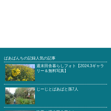
ばあばんちの記録人気の記事
週末田舎暮らしフォト【2024.3ギャラ
リー＆無料写真】
じーじとばあばと孫7人