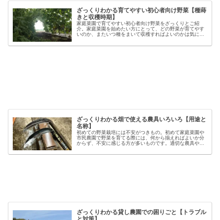
ざっくりわかる育てやすい初心者向け野菜【種蒔
きと収穫時期】
家庭菜園で育てやすい初心者向け野菜をざっくりとご紹
介。家庭菜園を始めたい方にとって、どの野菜が育てやす
いのか、またいつ種をまいて収穫すればよいのかは気にな
るポイントです。野菜には品種ごとの特徴があり、同じ種
類でも「早生」「中生」「晩生」など...
ざっくりわかる畑で使える農具いろいろ【用途と
名称】
初めての野菜栽培には不安がつきもの。初めて家庭菜園や
市民農園で野菜を育てる際には、何から揃えればよいか分
からず、不安に感じる方が多いものです。適切な農具や資
材を使うことで、作業の効率や栽培の成功率は大きく向上
しますが、種類も多く、初心者には...
ざっくりわかる貸し農園での困りごと【トラブル
と対策】