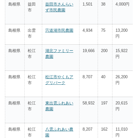
島根県
益田
益田市さんらい
1,501
38
4,000円
市
ず市民農園
島根県
出雲
宍道湖市民農園
4,934
75
13,200
市
円
島根県
松江
湖北ファミリー
19,666
200
15,922
市
農園
円
島根県
松江
松江市やくもア
8,707
40
26,200
市
グリパーク
円
島根県
松江
東出雲ふれあい
58,932
197
20,615
市
農園
円
島根県
松江
八雲ふれあい農
8,207
162
11,010
市
園
円