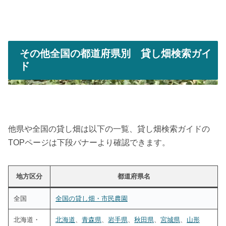
その他全国の都道府県別 貸し畑検索ガイ
ド
他県や全国の貸し畑は以下の一覧、貸し畑検索ガイドの
TOPページは下段バナーより確認できます。
地方区分
都道府県名
全国
全国の貸し畑・市民農園
北海道・
北海道
、
青森県
、
岩手県
、
秋田県
、
宮城県
、
山形