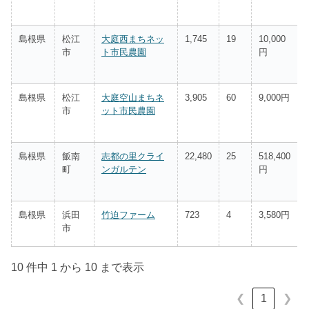
島根県
松江
大庭西まちネッ
1,745
19
10,000
市
ト市民農園
円
島根県
松江
大庭空山まちネ
3,905
60
9,000円
市
ット市民農園
島根県
飯南
志都の里クライ
22,480
25
518,400
町
ンガルテン
円
島根県
浜田
竹迫ファーム
723
4
3,580円
市
10 件中 1 から 10 まで表示
1
❮
❯