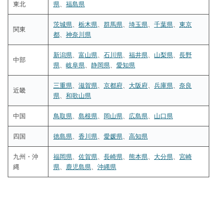
東北
県
、
福島県
茨城県
、
栃木県
、
群馬県
、
埼玉県
、
千葉県
、
東京
関東
都
、
神奈川県
新潟県
、
富山県
、
石川県
、
福井県
、
山梨県
、
長野
中部
県
、
岐阜県
、
静岡県
、
愛知県
三重県
、
滋賀県
、
京都府
、
大阪府
、
兵庫県
、
奈良
近畿
県
、
和歌山県
中国
鳥取県
、
島根県
、
岡山県
、
広島県
、
山口県
四国
徳島県
、
香川県
、
愛媛県
、
高知県
九州・沖
福岡県
、
佐賀県
、
長崎県
、
熊本県
、
大分県
、
宮崎
縄
県
、
鹿児島県
、
沖縄県