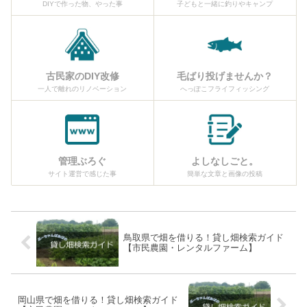
DIYで作った物、やった事
子どもと一緒に釣りやキャンプ
古民家のDIY改修
毛ばり投げませんか？
一人で離れのリノベーション
へっぽこフライフィッシング
管理ぶろぐ
よしなしごと。
サイト運営で感じた事
簡単な文章と画像の投稿
鳥取県で畑を借りる！貸し畑検索ガイド
【市民農園・レンタルファーム】
岡山県で畑を借りる！貸し畑検索ガイド