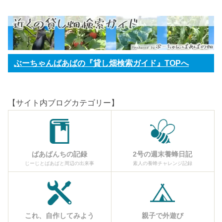
ぶーちゃんばあばの『貸し畑検索ガイド』TOPへ
【サイト内ブログカテゴリー】
ばあばんちの記録
2号の週末養蜂日記
じーじとばあばと周辺の出来事
素人の養蜂チャレンジ記録
これ、自作してみよう
親子で外遊び