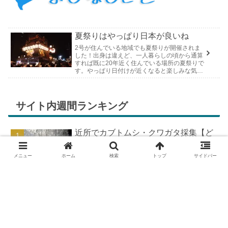
夏祭りはやっぱり日本が良いね
2号が住んでいる地域でも夏祭りが開催されま
した！出身は違えど、一人暮らしの頃から通算
すれば既に20年近く住んでいる場所の夏祭りで
す。やっぱり日付けが近くなると楽しみな気持
ちが膨らんできます。そして、それは2号嫁も
同じようで、夏祭りが近いづい...
サイト内週間ランキング
近所でカブトムシ・クワガタ採集【ど
こで採れる？穴場採集場所の見つけ
方！採集場所と方法やポイントの紹
メニュー
ホーム
検索
トップ
サイドバー
介】
DIYで車の板金塗装！簡易塗装ブース
の作り方
羽を広げたカブトムシ標本の作り方