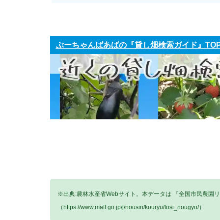
ぶーちゃんばあばの『貸し畑検索ガイド』TO
※出典:農林水産省Webサイト。本データは 『全国市民農園
（https://www.maff.go.jp/j/nousin/kouryu/tosi_nougyo/）