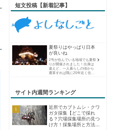
短文投稿【新着記事】
夏祭りはやっぱり日本
が良いね
2号が住んでいる地域でも夏祭
りが開催されました！出身は
違えど、一人暮らしの頃から
通算すれば既に20年近く住ん
でいる場所の夏祭りです。や
っぱり日付けが近くなると楽
しみな気持ちが膨らんできま
す。そして、それは2号嫁も同
サイト内週間ランキング
じようで、夏祭りが近いづい...
近所でカブトムシ・クワ
ガタ採集【どこで採れ
る？穴場採集場所の見つ
け方！採集場所と方法や