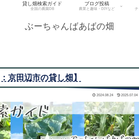
貸し畑検索ガイド
ブログ投稿
全国の農園DB
農業と趣味・DIYなど
チ
ぶーちゃんばあばの畑
：京田辺市の貸し畑】
2024.08.24
2025.07.04