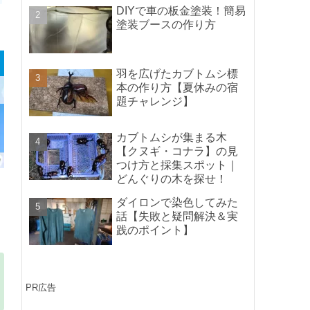
ポイントの紹介】
DIYで車の板金塗装！簡易
塗装ブースの作り方
羽を広げたカブトムシ標
本の作り方【夏休みの宿
題チャレンジ】
カブトムシが集まる木
【クヌギ・コナラ】の見
つけ方と採集スポット｜
どんぐりの木を探せ！
ダイロンで染色してみた
話【失敗と疑問解決＆実
践のポイント】
PR広告