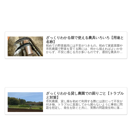
ざっくりわかる畑で使える農具いろいろ【用途と
名称】
初めての野菜栽培には不安がつきもの。初めて家庭菜園や
市民農園で野菜を育てる際には、何から揃えればよいか分
からず、不安に感じる方が多いものです。適切な農具や資
材を使うことで、作業の効率や栽培の成功率は大きく向上
しますが、種類も多く、初心者には...
ざっくりわかる貸し農園での困りごと【トラブル
と対策】
市民農園、貸し畑を初めて利用する際には誰だって不安が
付き物。トラブルに直面してから困らないように事前に問
題を想定し、発生を防ぐと共に、実際の問題発生時に落ち
着いた対応が出来るよう準備しましょう。貸し農園での
【困った】と【トラブル】困りごとト...