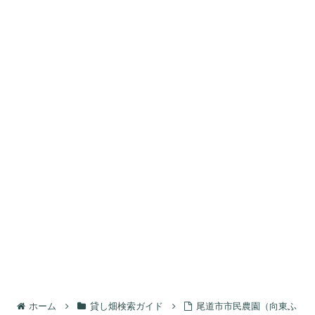
ホーム
貸し畑検索ガイド
尾道市市民農園（向東ふ