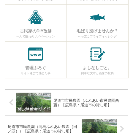
古民家のDIY改修
毛ばり投げませんか？
一人で離れのリノベーション
へっぽこフライフィッシング
管理ぶろぐ
よしなしごと。
サイト運営で感じた事
簡単な文章と画像の投稿
尾道市市民農園（ふれあい市民農園西
藤）【広島県：尾道市の貸し畑】
尾道市市民農園（向島ふれあい農園（田
ノ頭））【広島県：尾道市の貸し畑】