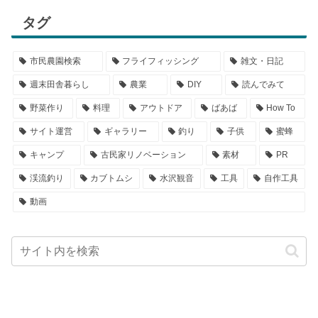
タグ
市民農園検索
フライフィッシング
雑文・日記
週末田舎暮らし
農業
DIY
読んでみて
野菜作り
料理
アウトドア
ばあば
How To
サイト運営
ギャラリー
釣り
子供
蜜蜂
キャンプ
古民家リノベーション
素材
PR
渓流釣り
カブトムシ
水沢観音
工具
自作工具
動画