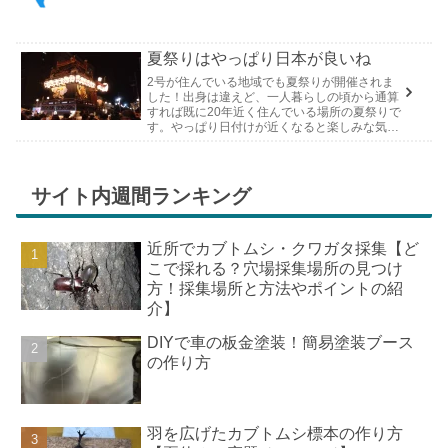
夏祭りはやっぱり日本が良いね
2号が住んでいる地域でも夏祭りが開催されま
した！出身は違えど、一人暮らしの頃から通算
すれば既に20年近く住んでいる場所の夏祭りで
す。やっぱり日付けが近くなると楽しみな気持
ちが膨らんできます。そして、それは2号嫁も
同じようで、夏祭りが近いづい...
サイト内週間ランキング
近所でカブトムシ・クワガタ採集【ど
こで採れる？穴場採集場所の見つけ
方！採集場所と方法やポイントの紹
介】
DIYで車の板金塗装！簡易塗装ブース
の作り方
羽を広げたカブトムシ標本の作り方