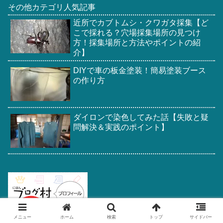
その他カテゴリ人気記事
近所でカブトムシ・クワガタ採集【ど
こで採れる？穴場採集場所の見つけ
方！採集場所と方法やポイントの紹
介】
DIYで車の板金塗装！簡易塗装ブース
の作り方
ダイロンで染色してみた話【失敗と疑
問解決＆実践のポイント】
メニュー
ホーム
検索
トップ
サイドバー