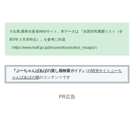
※出典:農林水産省Webサイト。本データは 『全国市民農園リスト（令
和5年３月末時点）』を参考に作成
（https://www.maff.go.jp/j/nousin/kouryu/tosi_nougyo/）
『ぶーちゃんばあばの貸し畑検索ガイド』
は
WEBサイトぶーち
ゃんばあばの畑
のコンテンツです
PR広告