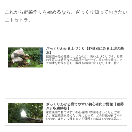
これから野菜作りを始めるなら、ざっくり知っておきたい
エトセトラ。
ざっくりわかる土づくり【野菜別にみる土壌の基
本】
庭菜園を始める際に大切なのが、良い土づくりです。野菜
の生育には適切な土壌環境が欠かせず、良い土を作ること
で健康な野菜が育ち、収穫も格段に良くなります。特に初
心者の方にとっては、土づくりの基本を押さえることが、
家庭菜園で失敗しないコツと言える...
ざっくりわかる育てやすい初心者向け野菜【種蒔
きと収穫時期】
家庭菜園で育てやすい初心者向け野菜をざっくりとご紹
介。家庭菜園を始めたい方にとって、どの野菜が育てやす
いのか、またいつ種をまいて収穫すればよいのかは気にな
るポイントです。野菜には品種ごとの特徴があり、同じ種
類でも「早生」「中生」「晩生」など...