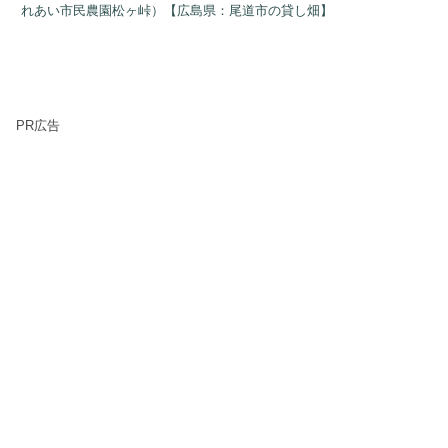
れあい市民農園松ヶ峠）【広島県：尾道市の貸し畑】
PR広告