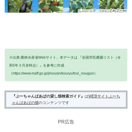
※出典:農林水産省Webサイト。本データは 『全国市民農園リスト（令
和5年３月末時点）』を参考に作成
（https://www.maff.go.jp/j/nousin/kouryu/tosi_nougyo/）
『ぶーちゃんばあばの貸し畑検索ガイド』
は
WEBサイトぶーち
ゃんばあばの畑
のコンテンツです
PR広告