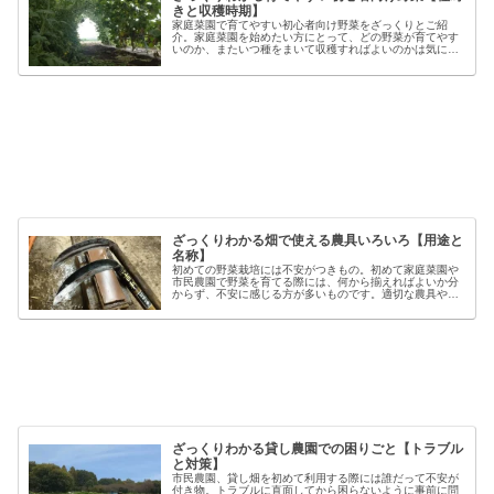
きと収穫時期】
家庭菜園で育てやすい初心者向け野菜をざっくりとご紹
介。家庭菜園を始めたい方にとって、どの野菜が育てやす
いのか、またいつ種をまいて収穫すればよいのかは気にな
るポイントです。野菜には品種ごとの特徴があり、同じ種
類でも「早生」「中生」「晩生」など...
ざっくりわかる畑で使える農具いろいろ【用途と
名称】
初めての野菜栽培には不安がつきもの。初めて家庭菜園や
市民農園で野菜を育てる際には、何から揃えればよいか分
からず、不安に感じる方が多いものです。適切な農具や資
材を使うことで、作業の効率や栽培の成功率は大きく向上
しますが、種類も多く、初心者には...
ざっくりわかる貸し農園での困りごと【トラブル
と対策】
市民農園、貸し畑を初めて利用する際には誰だって不安が
付き物。トラブルに直面してから困らないように事前に問