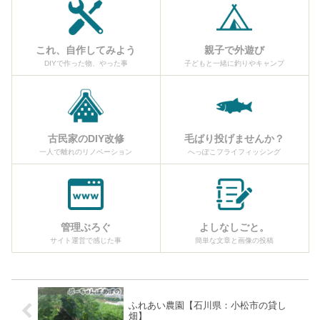
これ、自作してみよう
親子で外遊び
DIYで作った物、やった事
子どもと一緒に釣りやキャンプ
古民家のDIY改修
毛ばり投げませんか？
一人で離れのリノベーション
へっぽこフライフィッシング
管理ぶろぐ
よしなしごと。
サイト運営で感じた事
簡単な文章と画像の投稿
ふれあい農園【石川県：小松市の貸し
畑】