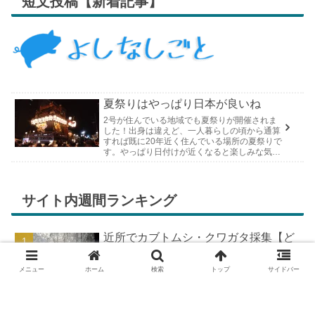
短文投稿【新着記事】
夏祭りはやっぱり日本が良いね
2号が住んでいる地域でも夏祭りが開催されま
した！出身は違えど、一人暮らしの頃から通算
すれば既に20年近く住んでいる場所の夏祭りで
す。やっぱり日付けが近くなると楽しみな気持
ちが膨らんできます。そして、それは2号嫁も
同じようで、夏祭りが近いづい...
サイト内週間ランキング
近所でカブトムシ・クワガタ採集【ど
こで採れる？穴場採集場所の見つけ
方！採集場所と方法やポイントの紹
メニュー
ホーム
検索
トップ
サイドバー
介】
DIYで車の板金塗装！簡易塗装ブース