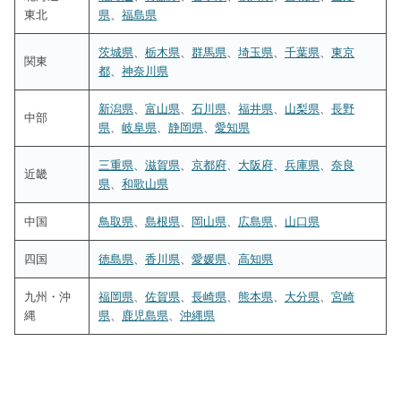
東北
県
、
福島県
茨城県
、
栃木県
、
群馬県
、
埼玉県
、
千葉県
、
東京
関東
都
、
神奈川県
新潟県
、
富山県
、
石川県
、
福井県
、
山梨県
、
長野
中部
県
、
岐阜県
、
静岡県
、
愛知県
三重県
、
滋賀県
、
京都府
、
大阪府
、
兵庫県
、
奈良
近畿
県
、
和歌山県
中国
鳥取県
、
島根県
、
岡山県
、
広島県
、
山口県
四国
徳島県
、
香川県
、
愛媛県
、
高知県
九州・沖
福岡県
、
佐賀県
、
長崎県
、
熊本県
、
大分県
、
宮崎
縄
県
、
鹿児島県
、
沖縄県