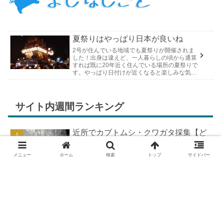
夏祭りはやっぱり日本が良いね
2号が住んでいる地域でも夏祭りが開催されま
した！出身は違えど、一人暮らしの頃から通算
すれば既に20年近く住んでいる場所の夏祭りで
す。やっぱり日付けが近くなると楽しみな気持
ちが膨らんできます。そして、それは2号嫁も
同じようで、夏祭りが近いづい...
サイト内週間ランキング
近所でカブトムシ・クワガタ採集【ど
こで採れる？穴場採集場所の見つけ
方！採集場所と方法やポイントの紹
メニュー
ホーム
検索
トップ
サイドバー
介】
DIYで車の板金塗装！簡易塗装ブース
の作り方