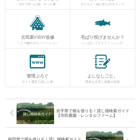
DIYで作った物、やった事
子どもと一緒に釣りやキャンプ
古民家のDIY改修
毛ばり投げませんか？
一人で離れのリノベーション
へっぽこフライフィッシング
管理ぶろぐ
よしなしごと。
サイト運営で感じた事
簡単な文章と画像の投稿
岩手県で畑を借りる！貸し畑検索ガイド
【市民農園・レンタルファーム】
秋田県で畑を借りる！貸し畑検索ガイド