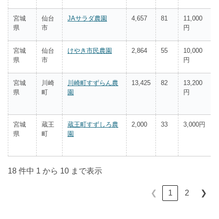
宮城
仙台
JAサラダ農園
4,657
81
11,000
県
市
円
宮城
仙台
けやき市民農園
2,864
55
10,000
県
市
円
宮城
川崎
川崎町すずらん農
13,425
82
13,200
県
町
園
円
宮城
蔵王
蔵王町すずしろ農
2,000
33
3,000円
県
町
園
18 件中 1 から 10 まで表示
1
2
❮
❯