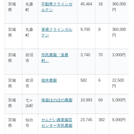
宮城
丸森
不動尊クラインガ
45,464
18
360,000
県
町
ルテン
円
宮城
丸森
筆甫クラインガル
9,700
8
360,000
県
町
テン
円
宮城
岩沼
市民農園「楽農
3,740
70
3,000円
県
市
村」
宮城
岩沼
雄井農園
582
6
22,500
県
市
円
宮城
七ヶ
海遊ほのぼの農園
10,993
69
5,000円
県
浜町
宮城
仙台
せんだい農業園芸
23,745
382
9,000円
県
市
センター市民農園