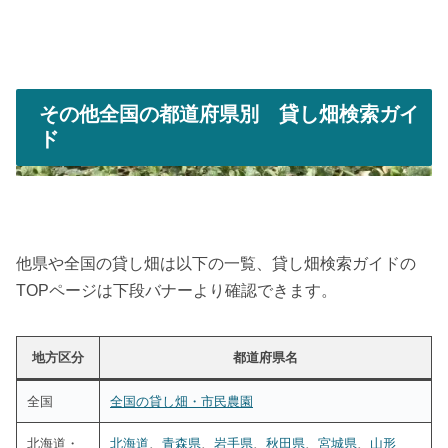
その他全国の都道府県別 貸し畑検索ガイ
ド
他県や全国の貸し畑は以下の一覧、貸し畑検索ガイドの
TOPページは下段バナーより確認できます。
地方区分
都道府県名
全国
全国の貸し畑・市民農園
北海道・
北海道
、
青森県
、
岩手県
、
秋田県
、
宮城県
、
山形