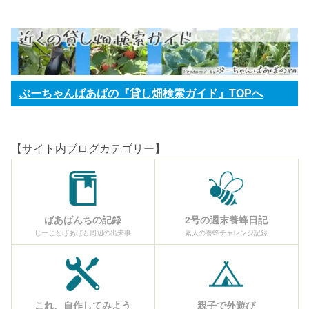
ぶーちゃんばあばの『貸し畑検索ガイド』TOPへ
【サイト内ブログカテゴリー】
ばあばんちの記録
2号の週末養蜂日記
じーじとばあばと周辺の出来事
素人の養蜂チャレンジ記録
これ、自作してみよう
親子で外遊び