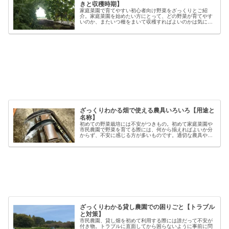
きと収穫時期】
家庭菜園で育てやすい初心者向け野菜をざっくりとご紹
介。家庭菜園を始めたい方にとって、どの野菜が育てやす
いのか、またいつ種をまいて収穫すればよいのかは気にな
るポイントです。野菜には品種ごとの特徴があり、同じ種
類でも「早生」「中生」「晩生」など...
ざっくりわかる畑で使える農具いろいろ【用途と
名称】
初めての野菜栽培には不安がつきもの。初めて家庭菜園や
市民農園で野菜を育てる際には、何から揃えればよいか分
からず、不安に感じる方が多いものです。適切な農具や資
材を使うことで、作業の効率や栽培の成功率は大きく向上
しますが、種類も多く、初心者には...
ざっくりわかる貸し農園での困りごと【トラブル
と対策】
市民農園、貸し畑を初めて利用する際には誰だって不安が
付き物。トラブルに直面してから困らないように事前に問