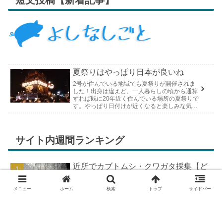
短文投稿【新着記事】
夏祭りはやっぱり日本が良いね
2号が住んでいる地域でも夏祭りが開催されま
した！出身は違えど、一人暮らしの頃から通算
すれば既に20年近く住んでいる場所の夏祭りで
す。やっぱり日付けが近くなると楽しみな気持
ちが膨らんできます。そして、それは2号嫁も
同じようで、夏祭りが近いづい...
サイト内週間ランキング
近所でカブトムシ・クワガタ採集【ど
こで採れる？穴場採集場所の見つけ
方！採集場所と方法やポイントの紹
メニュー
ホーム
検索
トップ
サイドバー
介】
DIYで車の板金塗装！簡易塗装ブース