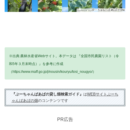
※出典:農林水産省Webサイト。本データは 『全国市民農園リスト（令
和5年３月末時点）』を参考に作成
（https://www.maff.go.jp/j/nousin/kouryu/tosi_nougyo/）
『ぶーちゃんばあばの貸し畑検索ガイド』
は
WEBサイトぶーち
ゃんばあばの畑
のコンテンツです
PR広告