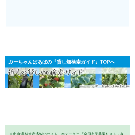
ぶーちゃんばあばの『貸し畑検索ガイド』TOPへ
※出典:農林水産省Webサイト。本データは 『全国市民農園リスト（令