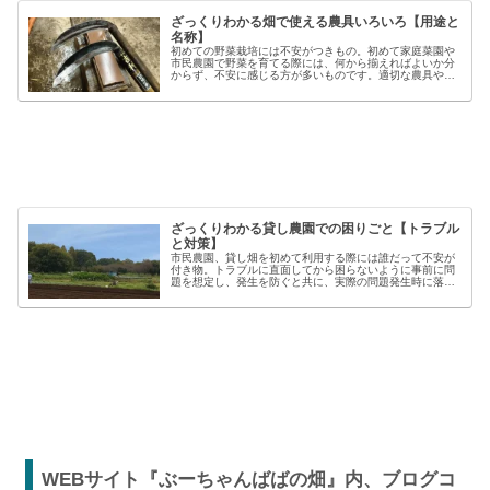
ざっくりわかる畑で使える農具いろいろ【用途と
名称】
初めての野菜栽培には不安がつきもの。初めて家庭菜園や
市民農園で野菜を育てる際には、何から揃えればよいか分
からず、不安に感じる方が多いものです。適切な農具や資
材を使うことで、作業の効率や栽培の成功率は大きく向上
しますが、種類も多く、初心者には...
ざっくりわかる貸し農園での困りごと【トラブル
と対策】
市民農園、貸し畑を初めて利用する際には誰だって不安が
付き物。トラブルに直面してから困らないように事前に問
題を想定し、発生を防ぐと共に、実際の問題発生時に落ち
着いた対応が出来るよう準備しましょう。貸し農園での
【困った】と【トラブル】困りごとト...
WEBサイト『ぶーちゃんばばの畑』内、ブログコ