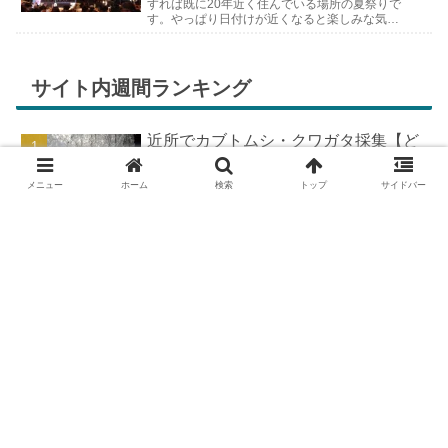
すれば既に20年近く住んでいる場所の夏祭りで
す。やっぱり日付けが近くなると楽しみな気持
ちが膨らんできます。そして、それは2号嫁も
同じようで、夏祭りが近いづい...
サイト内週間ランキング
近所でカブトムシ・クワガタ採集【ど
こで採れる？穴場採集場所の見つけ
方！採集場所と方法やポイントの紹
メニュー
ホーム
検索
トップ
サイドバー
介】
DIYで車の板金塗装！簡易塗装ブース
の作り方
羽を広げたカブトムシ標本の作り方
【夏休みの宿題チャレンジ】
DIYで車の板金＆塗装はどこまで出来
る？【素人のやり方と実践結果】