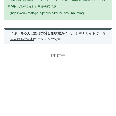
和5年３月末時点）』を参考に作成
（https://www.maff.go.jp/j/nousin/kouryu/tosi_nougyo/）
『ぶーちゃんばあばの貸し畑検索ガイド』
は
WEBサイトぶーち
ゃんばあばの畑
のコンテンツです
PR広告