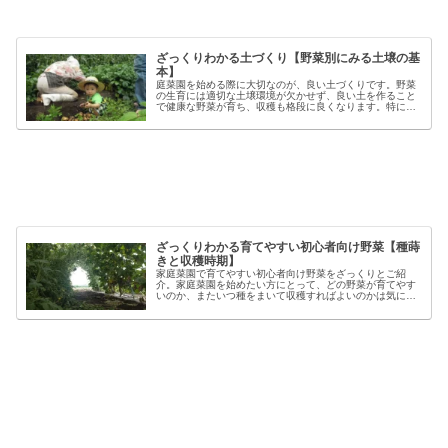
ざっくりわかる土づくり【野菜別にみる土壌の基
本】
庭菜園を始める際に大切なのが、良い土づくりです。野菜
の生育には適切な土壌環境が欠かせず、良い土を作ること
で健康な野菜が育ち、収穫も格段に良くなります。特に初
心者の方にとっては、土づくりの基本を押さえることが、
家庭菜園で失敗しないコツと言える...
ざっくりわかる育てやすい初心者向け野菜【種蒔
きと収穫時期】
家庭菜園で育てやすい初心者向け野菜をざっくりとご紹
介。家庭菜園を始めたい方にとって、どの野菜が育てやす
いのか、またいつ種をまいて収穫すればよいのかは気にな
るポイントです。野菜には品種ごとの特徴があり、同じ種
類でも「早生」「中生」「晩生」など...