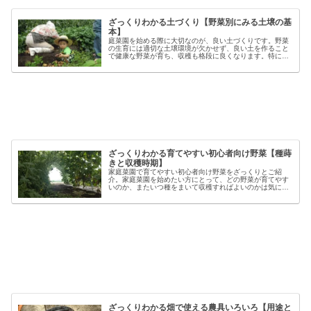
ざっくりわかる土づくり【野菜別にみる土壌の基
本】
庭菜園を始める際に大切なのが、良い土づくりです。野菜
の生育には適切な土壌環境が欠かせず、良い土を作ること
で健康な野菜が育ち、収穫も格段に良くなります。特に初
心者の方にとっては、土づくりの基本を押さえることが、
家庭菜園で失敗しないコツと言える...
ざっくりわかる育てやすい初心者向け野菜【種蒔
きと収穫時期】
家庭菜園で育てやすい初心者向け野菜をざっくりとご紹
介。家庭菜園を始めたい方にとって、どの野菜が育てやす
いのか、またいつ種をまいて収穫すればよいのかは気にな
るポイントです。野菜には品種ごとの特徴があり、同じ種
類でも「早生」「中生」「晩生」など...
ざっくりわかる畑で使える農具いろいろ【用途と