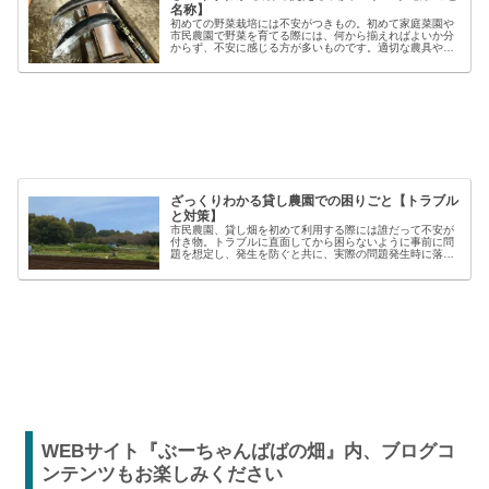
名称】
初めての野菜栽培には不安がつきもの。初めて家庭菜園や
市民農園で野菜を育てる際には、何から揃えればよいか分
からず、不安に感じる方が多いものです。適切な農具や資
材を使うことで、作業の効率や栽培の成功率は大きく向上
しますが、種類も多く、初心者には...
ざっくりわかる貸し農園での困りごと【トラブル
と対策】
市民農園、貸し畑を初めて利用する際には誰だって不安が
付き物。トラブルに直面してから困らないように事前に問
題を想定し、発生を防ぐと共に、実際の問題発生時に落ち
着いた対応が出来るよう準備しましょう。貸し農園での
【困った】と【トラブル】困りごとト...
WEBサイト『ぶーちゃんばばの畑』内、ブログコ
ンテンツもお楽しみください