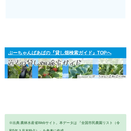
ぶーちゃんばあばの『貸し畑検索ガイド』TOPへ
※出典:農林水産省Webサイト。本データは 『全国市民農園リスト（令
和5年３月末時点）』を参考に作成