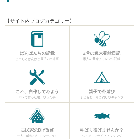
【サイト内ブログカテゴリー】
ばあばんちの記録
2号の週末養蜂日記
じーじとばあばと周辺の出来事
素人の養蜂チャレンジ記録
これ、自作してみよう
親子で外遊び
DIYで作った物、やった事
子どもと一緒に釣りやキャンプ
古民家のDIY改修
毛ばり投げませんか？
一人で離れのリノベーション
へっぽこフライフィッシング