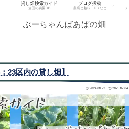
貸し畑検索ガイド
ブログ投稿
全国の農園DB
農業と趣味・DIYなど
チ
ぶーちゃんばあばの畑
：23区内の貸し畑】
2024.08.23
2025.07.04