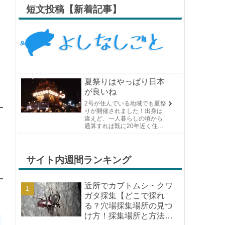
短文投稿【新着記事】
夏祭りはやっぱり日本
が良いね
2号が住んでいる地域でも夏祭
りが開催されました！出身は
違えど、一人暮らしの頃から
通算すれば既に20年近く住ん
でいる場所の夏祭りです。や
っぱり日付けが近くなると楽
しみな気持ちが膨らんできま
す。そして、それは2号嫁も同
サイト内週間ランキング
じようで、夏祭りが近いづい...
近所でカブトムシ・クワ
ガタ採集【どこで採れ
る？穴場採集場所の見つ
け方！採集場所と方法や