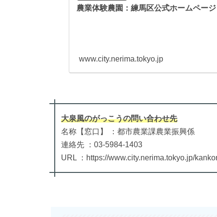
農業体験農園：練馬区公式ホームページ
www.city.nerima.tokyo.jp
大泉風のがっこう
の
問い合わせ先
名称【窓口】 ：都市農業課農業振興係
連絡先 ：03-5984-1403
URL ：https://www.city.nerima.tokyo.jp/kank