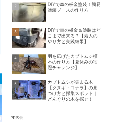
ポイントの紹介】
DIYで車の板金塗装！簡易
塗装ブースの作り方
DIYで車の板金＆塗装はど
こまで出来る？【素人の
やり方と実践結果】
羽を広げたカブトムシ標
本の作り方【夏休みの宿
題チャレンジ】
カブトムシが集まる木
【クヌギ・コナラ】の見
つけ方と採集スポット｜
どんぐりの木を探せ！
PR広告