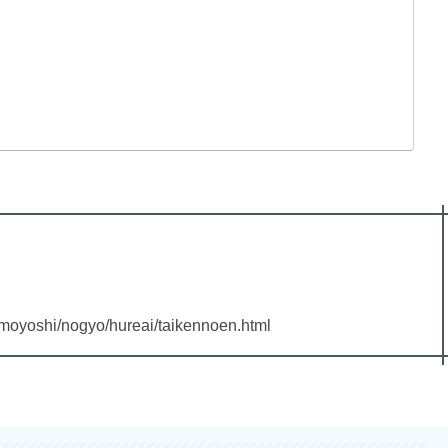
omoyoshi/nogyo/hureai/taikennoen.html