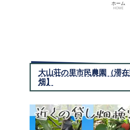
ホーム
HOME
大山荘の里市民農園（滞在
畑】