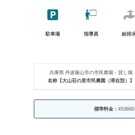
駐車場
指導員
給排
兵庫県 丹波篠山市の市民農園・貸し畑
名称【大山荘の里市民農園（滞在型）】
標準料金：
45360