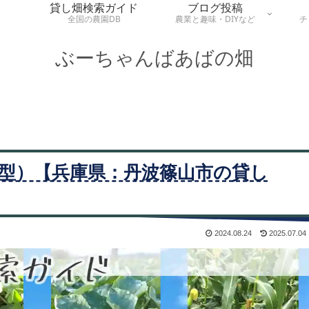
貸し畑検索ガイド
ブログ投稿
全国の農園DB
農業と趣味・DIYなど
チ
ぶーちゃんばあばの畑
型）【兵庫県：丹波篠山市の貸し
2024.08.24
2025.07.04