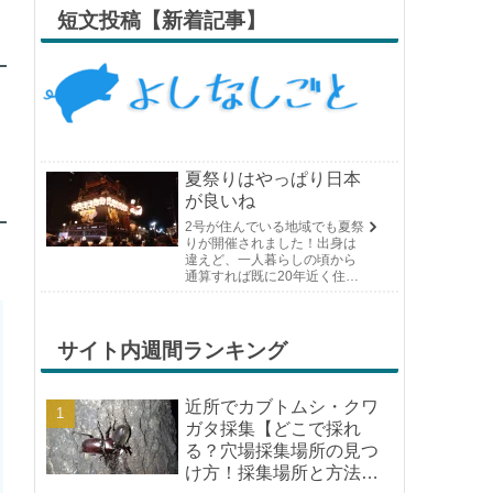
短文投稿【新着記事】
夏祭りはやっぱり日本
が良いね
2号が住んでいる地域でも夏祭
りが開催されました！出身は
違えど、一人暮らしの頃から
通算すれば既に20年近く住ん
でいる場所の夏祭りです。や
っぱり日付けが近くなると楽
しみな気持ちが膨らんできま
す。そして、それは2号嫁も同
サイト内週間ランキング
じようで、夏祭りが近いづい...
近所でカブトムシ・クワ
ガタ採集【どこで採れ
る？穴場採集場所の見つ
け方！採集場所と方法や