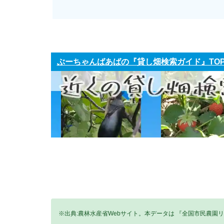
ぶーちゃんばあばの『貸し畑検索ガイド』TO
※出典:農林水産省Webサイト。本データは 『全国市民農園