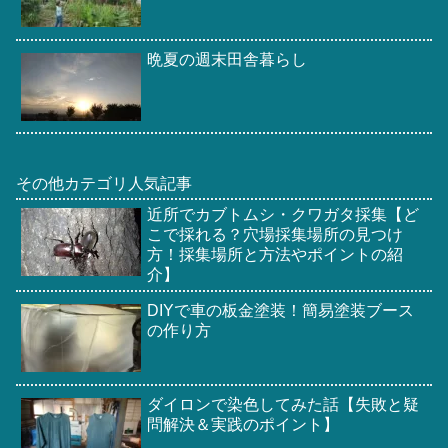
晩夏の週末田舎暮らし
その他カテゴリ人気記事
近所でカブトムシ・クワガタ採集【ど
こで採れる？穴場採集場所の見つけ
方！採集場所と方法やポイントの紹
介】
DIYで車の板金塗装！簡易塗装ブース
の作り方
ダイロンで染色してみた話【失敗と疑
問解決＆実践のポイント】