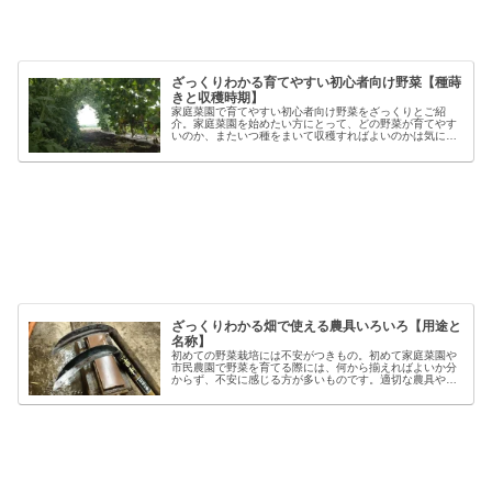
ざっくりわかる育てやすい初心者向け野菜【種蒔
きと収穫時期】
家庭菜園で育てやすい初心者向け野菜をざっくりとご紹
介。家庭菜園を始めたい方にとって、どの野菜が育てやす
いのか、またいつ種をまいて収穫すればよいのかは気にな
るポイントです。野菜には品種ごとの特徴があり、同じ種
類でも「早生」「中生」「晩生」など...
ざっくりわかる畑で使える農具いろいろ【用途と
名称】
初めての野菜栽培には不安がつきもの。初めて家庭菜園や
市民農園で野菜を育てる際には、何から揃えればよいか分
からず、不安に感じる方が多いものです。適切な農具や資
材を使うことで、作業の効率や栽培の成功率は大きく向上
しますが、種類も多く、初心者には...