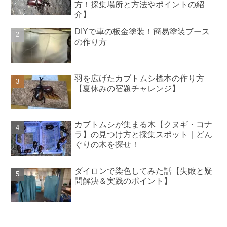
方！採集場所と方法やポイントの紹
介】
DIYで車の板金塗装！簡易塗装ブース
の作り方
羽を広げたカブトムシ標本の作り方
【夏休みの宿題チャレンジ】
カブトムシが集まる木【クヌギ・コナ
ラ】の見つけ方と採集スポット｜どん
ぐりの木を探せ！
ダイロンで染色してみた話【失敗と疑
問解決＆実践のポイント】