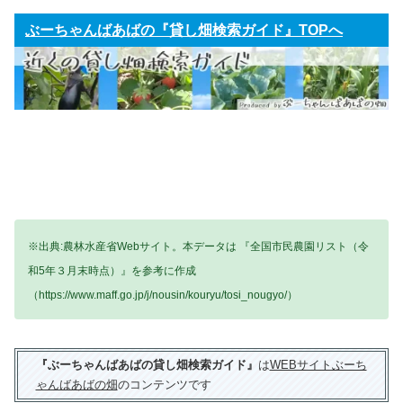
ぶーちゃんばあばの『貸し畑検索ガイド』TOPへ
※出典:農林水産省Webサイト。本データは 『全国市民農園リスト（令
和5年３月末時点）』を参考に作成
（https://www.maff.go.jp/j/nousin/kouryu/tosi_nougyo/）
『ぶーちゃんばあばの貸し畑検索ガイド』
は
WEBサイトぶーち
ゃんばあばの畑
のコンテンツです