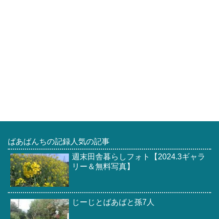
ばあばんちの記録人気の記事
週末田舎暮らしフォト【2024.3ギャラ
リー＆無料写真】
じーじとばあばと孫7人