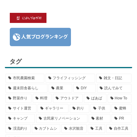
タグ
市民農園検索
フライフィッシング
雑文・日記
週末田舎暮らし
農業
DIY
読んでみて
野菜作り
料理
アウトドア
ばあば
How To
サイト運営
ギャラリー
釣り
子供
蜜蜂
キャンプ
古民家リノベーション
素材
PR
渓流釣り
カブトムシ
水沢観音
工具
自作工具