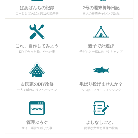
ばあばんちの記録
2号の週末養蜂日記
じーじとばあばと周辺の出来事
素人の養蜂チャレンジ記録
これ、自作してみよう
親子で外遊び
DIYで作った物、やった事
子どもと一緒に釣りやキャンプ
古民家のDIY改修
毛ばり投げませんか？
一人で離れのリノベーション
へっぽこフライフィッシング
管理ぶろぐ
よしなしごと。
サイト運営で感じた事
簡単な文章と画像の投稿