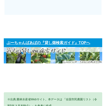
ぶーちゃんばあばの『貸し畑検索ガイド』TOPへ
※出典:農林水産省Webサイト。本データは 『全国市民農園リスト（令
和5年３月末時点）』を参考に作成