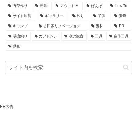
野菜作り
料理
アウトドア
ばあば
How To
サイト運営
ギャラリー
釣り
子供
蜜蜂
キャンプ
古民家リノベーション
素材
PR
渓流釣り
カブトムシ
水沢観音
工具
自作工具
動画
PR広告