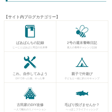
【サイト内ブログカテゴリー】
ばあばんちの記録
2号の週末養蜂日記
じーじとばあばと周辺の出来事
素人の養蜂チャレンジ記録
これ、自作してみよう
親子で外遊び
DIYで作った物、やった事
子どもと一緒に釣りやキャンプ
古民家のDIY改修
毛ばり投げませんか？
一人で離れのリノベーション
へっぽこフライフィッシング