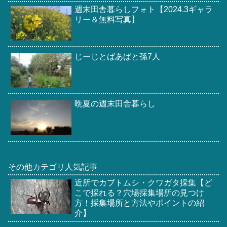
週末田舎暮らしフォト【2024.3ギャラ
リー＆無料写真】
じーじとばあばと孫7人
晩夏の週末田舎暮らし
その他カテゴリ人気記事
近所でカブトムシ・クワガタ採集【ど
こで採れる？穴場採集場所の見つけ
方！採集場所と方法やポイントの紹
介】