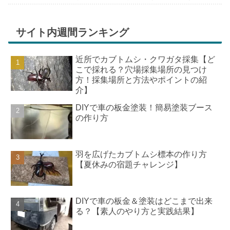
ちが膨らんできます。そして、それは2号嫁も
同じようで、夏祭りが近いづい...
サイト内週間ランキング
近所でカブトムシ・クワガタ採集【ど
こで採れる？穴場採集場所の見つけ
方！採集場所と方法やポイントの紹
介】
DIYで車の板金塗装！簡易塗装ブース
の作り方
羽を広げたカブトムシ標本の作り方
【夏休みの宿題チャレンジ】
DIYで車の板金＆塗装はどこまで出来
る？【素人のやり方と実践結果】