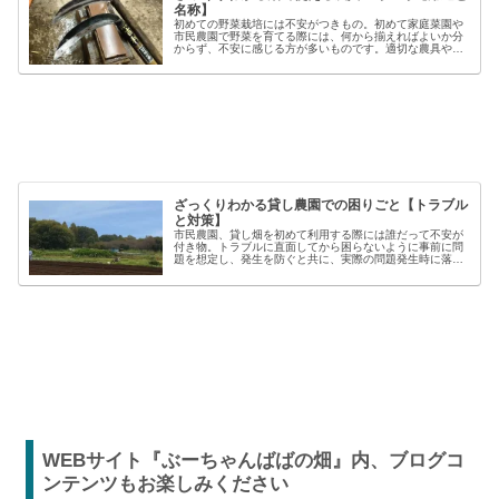
名称】
初めての野菜栽培には不安がつきもの。初めて家庭菜園や
市民農園で野菜を育てる際には、何から揃えればよいか分
からず、不安に感じる方が多いものです。適切な農具や資
材を使うことで、作業の効率や栽培の成功率は大きく向上
しますが、種類も多く、初心者には...
ざっくりわかる貸し農園での困りごと【トラブル
と対策】
市民農園、貸し畑を初めて利用する際には誰だって不安が
付き物。トラブルに直面してから困らないように事前に問
題を想定し、発生を防ぐと共に、実際の問題発生時に落ち
着いた対応が出来るよう準備しましょう。貸し農園での
【困った】と【トラブル】困りごとト...
WEBサイト『ぶーちゃんばばの畑』内、ブログコ
ンテンツもお楽しみください