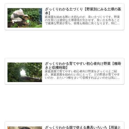
ざっくりわかる土づくり【野菜別にみる土壌の基
本】
庭菜園を始める際に大切なのが、良い土づくりです。野菜
の生育には適切な土壌環境が欠かせず、良い土を作ること
で健康な野菜が育ち、収穫も格段に良くなります。特に初
心者の方にとっては、土づくりの基本を押さえることが、
家庭菜園で失敗しないコツと言える...
ざっくりわかる育てやすい初心者向け野菜【種蒔
きと収穫時期】
家庭菜園で育てやすい初心者向け野菜をざっくりとご紹
介。家庭菜園を始めたい方にとって、どの野菜が育てやす
いのか、またいつ種をまいて収穫すればよいのかは気にな
るポイントです。野菜には品種ごとの特徴があり、同じ種
類でも「早生」「中生」「晩生」など...
ざっくりわかる畑で使える農具いろいろ【用途と