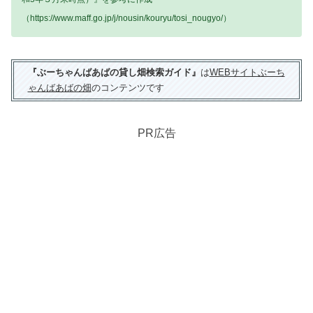
（https://www.maff.go.jp/j/nousin/kouryu/tosi_nougyo/）
『ぶーちゃんばあばの貸し畑検索ガイド』
は
WEBサイトぶーち
ゃんばあばの畑
のコンテンツです
PR広告