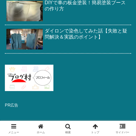
DIYで車の板金塗装！簡易塗装ブース
の作り方
ダイロンで染色してみた話【失敗と疑
問解決＆実践のポイント】
PR広告
メニュー
ホーム
検索
トップ
サイドバー