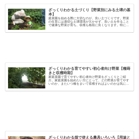
ざっくりわかる土づくり【野菜別にみる土壌の基
本】
庭菜園を始める際に大切なのが、良い土づくりです。野菜
の生育には適切な土壌環境が欠かせず、良い土を作ること
で健康な野菜が育ち、収穫も格段に良くなります。特に初
心者の方にとっては、土づくりの基本を押さえることが、
家庭菜園で失敗しないコツと言える...
ざっくりわかる育てやすい初心者向け野菜【種蒔
きと収穫時期】
家庭菜園で育てやすい初心者向け野菜をざっくりとご紹
介。家庭菜園を始めたい方にとって、どの野菜が育てやす
いのか、またいつ種をまいて収穫すればよいのかは気にな
るポイントです。野菜には品種ごとの特徴があり、同じ種
類でも「早生」「中生」「晩生」など...
ざっくりわかる畑で使える農具いろいろ【用途と