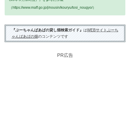
（https://www.maff.go.jp/j/nousin/kouryu/tosi_nougyo/）
『ぶーちゃんばあばの貸し畑検索ガイド』
は
WEBサイトぶーち
ゃんばあばの畑
のコンテンツです
PR広告