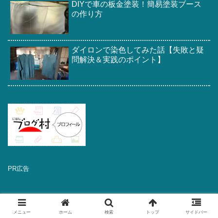
DIYで車の板金塗装！簡易塗装ブース
の作り方
ダイロンで染色してみた話【失敗と疑
問解決＆実践のポイント】
PR広告
メニュー
ホーム
検索
トップ
サイドバー