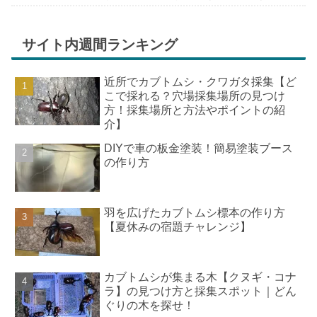
ちが膨らんできます。そして、それは2号嫁も
同じようで、夏祭りが近いづい...
サイト内週間ランキング
近所でカブトムシ・クワガタ採集【ど
こで採れる？穴場採集場所の見つけ
方！採集場所と方法やポイントの紹
介】
DIYで車の板金塗装！簡易塗装ブース
の作り方
羽を広げたカブトムシ標本の作り方
【夏休みの宿題チャレンジ】
カブトムシが集まる木【クヌギ・コナ
ラ】の見つけ方と採集スポット｜どん
ぐりの木を探せ！