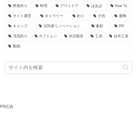
野菜作り
料理
アウトドア
ばあば
How To
サイト運営
ギャラリー
釣り
子供
蜜蜂
キャンプ
古民家リノベーション
素材
PR
渓流釣り
カブトムシ
水沢観音
工具
自作工具
動画
PR広告