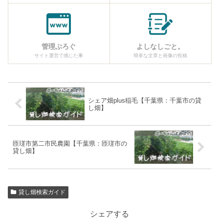
管理ぶろぐ
よしなしごと。
サイト運営で感じた事
簡単な文章と画像の投稿
シェア畑plus稲毛【千葉県：千葉市の貸
し畑】
匝瑳市第二市民農園【千葉県：匝瑳市の
貸し畑】
貸し畑検索ガイド
シェアする