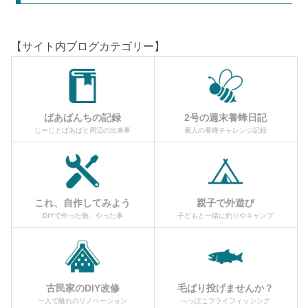
【サイト内ブログカテゴリー】
ばあばんちの記録
2号の週末養蜂日記
じーじとばあばと周辺の出来事
素人の養蜂チャレンジ記録
これ、自作してみよう
親子で外遊び
DIYで作った物、やった事
子どもと一緒に釣りやキャンプ
古民家のDIY改修
毛ばり投げませんか？
一人で離れのリノベーション
へっぽこフライフィッシング