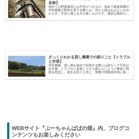
名称】
初めての野菜栽培には不安がつきもの。初めて家庭菜園や
市民農園で野菜を育てる際には、何から揃えればよいか分
からず、不安に感じる方が多いものです。適切な農具や資
材を使うことで、作業の効率や栽培の成功率は大きく向上
しますが、種類も多く、初心者には...
ざっくりわかる貸し農園での困りごと【トラブル
と対策】
市民農園、貸し畑を初めて利用する際には誰だって不安が
付き物。トラブルに直面してから困らないように事前に問
題を想定し、発生を防ぐと共に、実際の問題発生時に落ち
着いた対応が出来るよう準備しましょう。貸し農園での
【困った】と【トラブル】困りごとト...
WEBサイト『ぶーちゃんばばの畑』内、ブログコ
ンテンツもお楽しみください