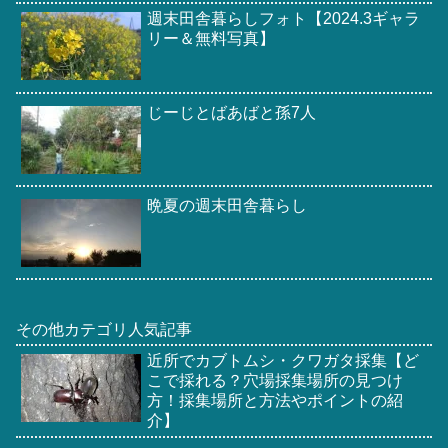
週末田舎暮らしフォト【2024.3ギャラ
リー＆無料写真】
じーじとばあばと孫7人
晩夏の週末田舎暮らし
その他カテゴリ人気記事
近所でカブトムシ・クワガタ採集【ど
こで採れる？穴場採集場所の見つけ
方！採集場所と方法やポイントの紹
介】