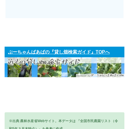
ぶーちゃんばあばの『貸し畑検索ガイド』TOPへ
※出典:農林水産省Webサイト。本データは 『全国市民農園リスト（令
和5年３月末時点）』を参考に作成