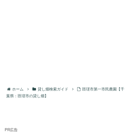
ホーム
貸し畑検索ガイド
匝瑳市第一市民農園【千
葉県：匝瑳市の貸し畑】
PR広告