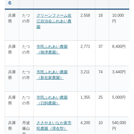
名
兵庫
たつ
グリーンファーム佐
2,558
18
10,000
県
の市
江自治会ふれあい農
円
園
兵庫
たつ
市民ふれあい農園
2,771
37
8,400円
県
の市
（御津農園）
兵庫
たつ
市民ふれあい農園
3,211
74
3,440円
県
の市
（新在家農園）
兵庫
たつ
市民ふれあい農園
1,355
25
5,000円
県
の市
（日飼農園）
兵庫
丹波
ささやまいなか家市
4,200
10
540,000
県
篠山
民農園（滞在型）
円