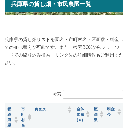
兵庫県の貸し畑・市民農園一覧
兵庫県の貸し畑リストを園名・市町村名・区画数・料金帯
での並べ替えが可能です。また、検索BOXからフリーワ
ードでの絞り込み検索、リンク先の詳細情報もご利用くだ
さい。
検索:
都
市
全体
区
料金
農園名
道
町
面積
画
帯
府
村
(㎡)
数
県
名