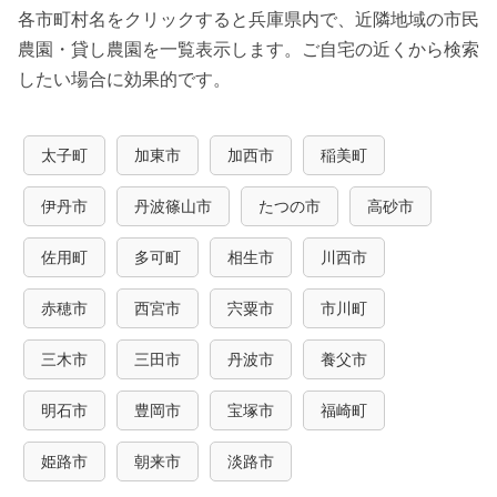
各市町村名をクリックすると兵庫県内で、近隣地域の市民
農園・貸し農園を一覧表示します。ご自宅の近くから検索
したい場合に効果的です。
太子町
加東市
加西市
稲美町
伊丹市
丹波篠山市
たつの市
高砂市
佐用町
多可町
相生市
川西市
赤穂市
西宮市
宍粟市
市川町
三木市
三田市
丹波市
養父市
明石市
豊岡市
宝塚市
福崎町
姫路市
朝来市
淡路市