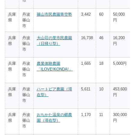
市
兵庫
丹波
篠山市民農園青空塾
3,442
60
50,000
県
篠山
円
市
兵庫
丹波
大山荘の里市民農園
16,738
46
16,200
県
篠山
（日帰り型）
円
市
兵庫
丹波
農業体験農園
1,665
18
5,000円
県
篠山
「ILOVE!KONDA!」
市
兵庫
丹波
ハートピア農園（滞
5,611
10
453,600
県
篠山
在型）
円
市
兵庫
丹波
おちかた温泉の郷農
1,170
11
300,000
県
篠山
園（滞在型）
円
市