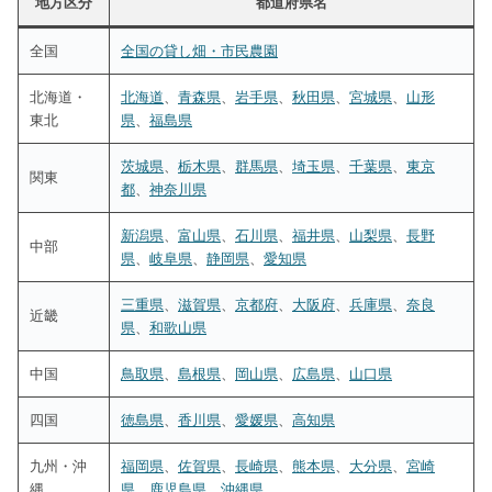
地方区分
都道府県名
全国
全国の貸し畑・市民農園
北海道・
北海道
、
青森県
、
岩手県
、
秋田県
、
宮城県
、
山形
東北
県
、
福島県
茨城県
、
栃木県
、
群馬県
、
埼玉県
、
千葉県
、
東京
関東
都
、
神奈川県
新潟県
、
富山県
、
石川県
、
福井県
、
山梨県
、
長野
中部
県
、
岐阜県
、
静岡県
、
愛知県
三重県
、
滋賀県
、
京都府
、
大阪府
、
兵庫県
、
奈良
近畿
県
、
和歌山県
中国
鳥取県
、
島根県
、
岡山県
、
広島県
、
山口県
四国
徳島県
、
香川県
、
愛媛県
、
高知県
九州・沖
福岡県
、
佐賀県
、
長崎県
、
熊本県
、
大分県
、
宮崎
縄
県
、
鹿児島県
、
沖縄県