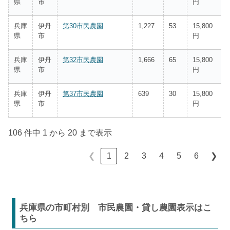
県
市
円
兵庫
伊丹
第30市民農園
1,227
53
15,800
県
市
円
兵庫
伊丹
第32市民農園
1,666
65
15,800
県
市
円
兵庫
伊丹
第37市民農園
639
30
15,800
県
市
円
106 件中 1 から 20 まで表示
1
2
3
4
5
6
❮
❯
兵庫県の市町村別 市民農園・貸し農園表示はこ
ちら