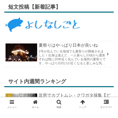
短文投稿【新着記事】
夏祭りはやっぱり日本が良いね
2号が住んでいる地域でも夏祭りが開催されま
した！出身は違えど、一人暮らしの頃から通算
すれば既に20年近く住んでいる場所の夏祭りで
す。やっぱり日付けが近くなると楽しみな気持
ちが膨らんできます。そして、それは2号嫁も
同じようで、夏祭りが近いづい...
サイト内週間ランキング
近所でカブトムシ・クワガタ採集【ど
こで採れる？穴場採集場所の見つけ
方！採集場所と方法やポイントの紹
メニュー
ホーム
検索
トップ
サイドバー
介】