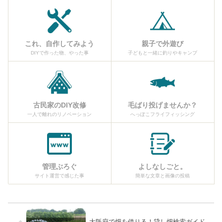
これ、自作してみよう
親子で外遊び
DIYで作った物、やった事
子どもと一緒に釣りやキャンプ
古民家のDIY改修
毛ばり投げませんか？
一人で離れのリノベーション
へっぽこフライフィッシング
管理ぶろぐ
よしなしごと。
サイト運営で感じた事
簡単な文章と画像の投稿
大阪府で畑を借りる！貸し畑検索ガイド