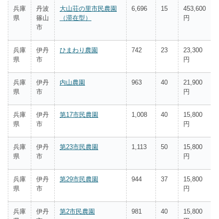
兵庫
丹波
大山荘の里市民農園
6,696
15
453,600
県
篠山
（滞在型）
円
市
兵庫
伊丹
ひまわり農園
742
23
23,300
県
市
円
兵庫
伊丹
内山農園
963
40
21,900
県
市
円
兵庫
伊丹
第17市民農園
1,008
40
15,800
県
市
円
兵庫
伊丹
第23市民農園
1,113
50
15,800
県
市
円
兵庫
伊丹
第29市民農園
944
37
15,800
県
市
円
兵庫
伊丹
第2市民農園
981
40
15,800