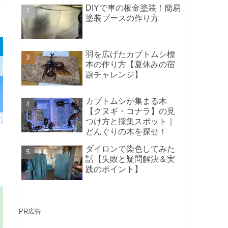
ポイントの紹介】
DIYで車の板金塗装！簡易
塗装ブースの作り方
羽を広げたカブトムシ標
本の作り方【夏休みの宿
題チャレンジ】
カブトムシが集まる木
【クヌギ・コナラ】の見
つけ方と採集スポット｜
どんぐりの木を探せ！
ダイロンで染色してみた
話【失敗と疑問解決＆実
践のポイント】
PR広告