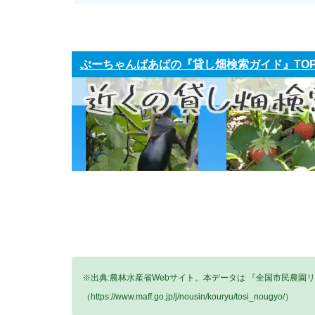
ぶーちゃんばあばの『貸し畑検索ガイド』TO
※出典:農林水産省Webサイト。本データは 『全国市民農園
（https://www.maff.go.jp/j/nousin/kouryu/tosi_nougyo/）