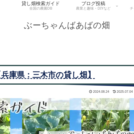
貸し畑検索ガイド
ブログ投稿
全国の農園DB
農業と趣味・DIYなど
チ
ぶーちゃんばあばの畑
【兵庫県：三木市の貸し畑】
2024.08.24
2025.07.04