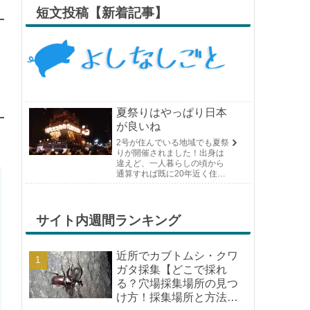
短文投稿【新着記事】
夏祭りはやっぱり日本
が良いね
2号が住んでいる地域でも夏祭
りが開催されました！出身は
違えど、一人暮らしの頃から
通算すれば既に20年近く住ん
でいる場所の夏祭りです。や
っぱり日付けが近くなると楽
しみな気持ちが膨らんできま
す。そして、それは2号嫁も同
サイト内週間ランキング
じようで、夏祭りが近いづい...
近所でカブトムシ・クワ
ガタ採集【どこで採れ
る？穴場採集場所の見つ
け方！採集場所と方法や