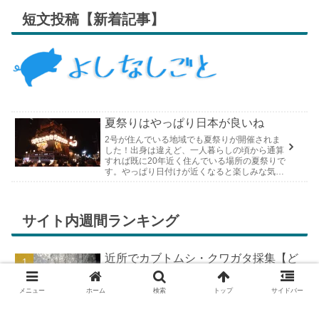
短文投稿【新着記事】
夏祭りはやっぱり日本が良いね
2号が住んでいる地域でも夏祭りが開催されま
した！出身は違えど、一人暮らしの頃から通算
すれば既に20年近く住んでいる場所の夏祭りで
す。やっぱり日付けが近くなると楽しみな気持
ちが膨らんできます。そして、それは2号嫁も
同じようで、夏祭りが近いづい...
サイト内週間ランキング
近所でカブトムシ・クワガタ採集【ど
こで採れる？穴場採集場所の見つけ
方！採集場所と方法やポイントの紹
メニュー
ホーム
検索
トップ
サイドバー
介】