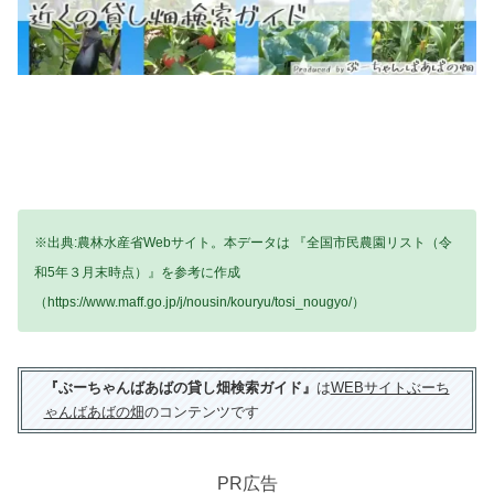
※出典:農林水産省Webサイト。本データは 『全国市民農園リスト（令
和5年３月末時点）』を参考に作成
（https://www.maff.go.jp/j/nousin/kouryu/tosi_nougyo/）
『ぶーちゃんばあばの貸し畑検索ガイド』
は
WEBサイトぶーち
ゃんばあばの畑
のコンテンツです
PR広告