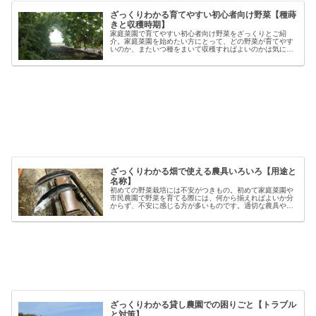
ざっくりわかる育てやすい初心者向け野菜【種蒔
きと収穫時期】
家庭菜園で育てやすい初心者向け野菜をざっくりとご紹
介。家庭菜園を始めたい方にとって、どの野菜が育てやす
いのか、またいつ種をまいて収穫すればよいのかは気にな
るポイントです。野菜には品種ごとの特徴があり、同じ種
類でも「早生」「中生」「晩生」など...
ざっくりわかる畑で使える農具いろいろ【用途と
名称】
初めての野菜栽培には不安がつきもの。初めて家庭菜園や
市民農園で野菜を育てる際には、何から揃えればよいか分
からず、不安に感じる方が多いものです。適切な農具や資
材を使うことで、作業の効率や栽培の成功率は大きく向上
しますが、種類も多く、初心者には...
ざっくりわかる貸し農園での困りごと【トラブル
と対策】