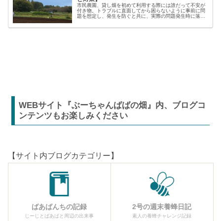
市民農園、貸し畑を初めて利用する際には誰だって不安が
付き物。トラブルに直面してから困らないように事前に問
題を想定し、発生を防ぐと共に、実際の問題発生時に落ち
着いた対応が出来るよう準備しましょう。貸し農園での
【困った】と【トラブル】困りごとト...
WEBサイト『ぶーちゃんばばの畑』内、ブログコ
ンテンツもお楽しみください
【サイト内ブログカテゴリー】
ばあばんちの記録
2号の週末養蜂日記
じーじとばあばと周辺の出来事
素人の養蜂チャレンジ記録