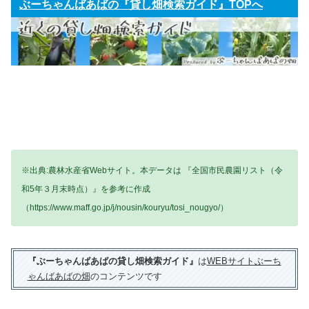
ぶーちゃんばあばの『貸し畑検索ガイド』TOPへ
※出典:農林水産省Webサイト。本データは 『全国市民農園リスト（令
和5年３月末時点）』を参考に作成
（https://www.maff.go.jp/j/nousin/kouryu/tosi_nougyo/）
『ぶーちゃんばあばの貸し畑検索ガイド』
は
WEBサイトぶーち
ゃんばあばの畑
のコンテンツです