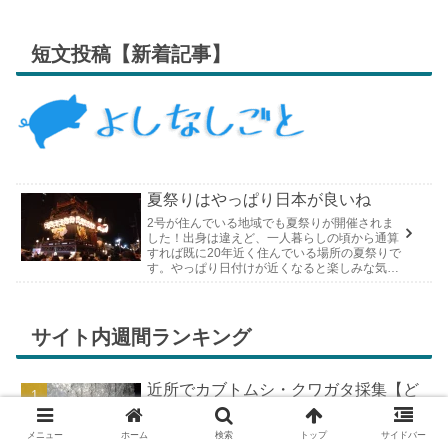
短文投稿【新着記事】
夏祭りはやっぱり日本が良いね
2号が住んでいる地域でも夏祭りが開催されま
した！出身は違えど、一人暮らしの頃から通算
すれば既に20年近く住んでいる場所の夏祭りで
す。やっぱり日付けが近くなると楽しみな気持
ちが膨らんできます。そして、それは2号嫁も
同じようで、夏祭りが近いづい...
サイト内週間ランキング
近所でカブトムシ・クワガタ採集【ど
こで採れる？穴場採集場所の見つけ
方！採集場所と方法やポイントの紹
メニュー
ホーム
検索
トップ
サイドバー