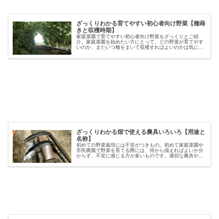
ざっくりわかる育てやすい初心者向け野菜【種蒔
きと収穫時期】
家庭菜園で育てやすい初心者向け野菜をざっくりとご紹
介。家庭菜園を始めたい方にとって、どの野菜が育てやす
いのか、またいつ種をまいて収穫すればよいのかは気にな
るポイントです。野菜には品種ごとの特徴があり、同じ種
類でも「早生」「中生」「晩生」など...
ざっくりわかる畑で使える農具いろいろ【用途と
名称】
初めての野菜栽培には不安がつきもの。初めて家庭菜園や
市民農園で野菜を育てる際には、何から揃えればよいか分
からず、不安に感じる方が多いものです。適切な農具や資
材を使うことで、作業の効率や栽培の成功率は大きく向上
しますが、種類も多く、初心者には...