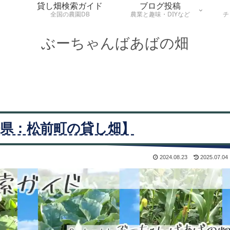
貸し畑検索ガイド
ブログ投稿
全国の農園DB
農業と趣味・DIYなど
チ
ぶーちゃんばあばの畑
県：松前町の貸し畑】
2024.08.23
2025.07.04