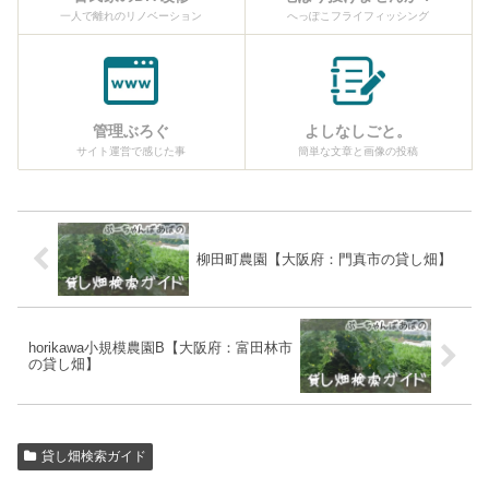
一人で離れのリノベーション
へっぽこフライフィッシング
管理ぶろぐ
よしなしごと。
サイト運営で感じた事
簡単な文章と画像の投稿
柳田町農園【大阪府：門真市の貸し畑】
horikawa小規模農園B【大阪府：富田林市
の貸し畑】
貸し畑検索ガイド