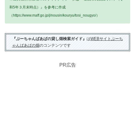
和5年３月末時点）』を参考に作成
（https://www.maff.go.jp/j/nousin/kouryu/tosi_nougyo/）
『ぶーちゃんばあばの貸し畑検索ガイド』
は
WEBサイトぶーち
ゃんばあばの畑
のコンテンツです
PR広告