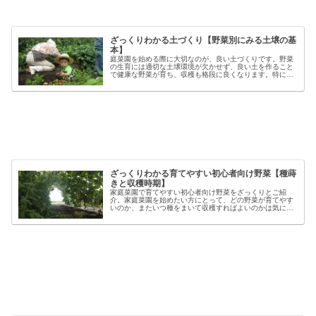
ざっくりわかる土づくり【野菜別にみる土壌の基
本】
庭菜園を始める際に大切なのが、良い土づくりです。野菜
の生育には適切な土壌環境が欠かせず、良い土を作ること
で健康な野菜が育ち、収穫も格段に良くなります。特に初
心者の方にとっては、土づくりの基本を押さえることが、
家庭菜園で失敗しないコツと言える...
ざっくりわかる育てやすい初心者向け野菜【種蒔
きと収穫時期】
家庭菜園で育てやすい初心者向け野菜をざっくりとご紹
介。家庭菜園を始めたい方にとって、どの野菜が育てやす
いのか、またいつ種をまいて収穫すればよいのかは気にな
るポイントです。野菜には品種ごとの特徴があり、同じ種
類でも「早生」「中生」「晩生」など...