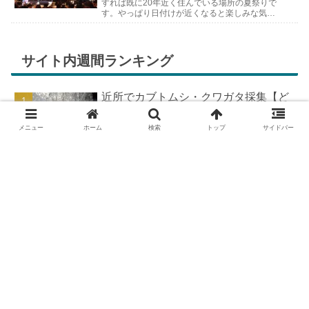
すれば既に20年近く住んでいる場所の夏祭りで
す。やっぱり日付けが近くなると楽しみな気持
ちが膨らんできます。そして、それは2号嫁も
同じようで、夏祭りが近いづい...
サイト内週間ランキング
近所でカブトムシ・クワガタ採集【ど
こで採れる？穴場採集場所の見つけ
方！採集場所と方法やポイントの紹
メニュー
ホーム
検索
トップ
サイドバー
介】
DIYで車の板金塗装！簡易塗装ブース
の作り方
羽を広げたカブトムシ標本の作り方
【夏休みの宿題チャレンジ】
DIYで車の板金＆塗装はどこまで出来
る？【素人のやり方と実践結果】