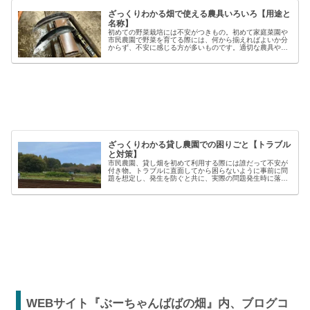
ざっくりわかる畑で使える農具いろいろ【用途と
名称】
初めての野菜栽培には不安がつきもの。初めて家庭菜園や
市民農園で野菜を育てる際には、何から揃えればよいか分
からず、不安に感じる方が多いものです。適切な農具や資
材を使うことで、作業の効率や栽培の成功率は大きく向上
しますが、種類も多く、初心者には...
ざっくりわかる貸し農園での困りごと【トラブル
と対策】
市民農園、貸し畑を初めて利用する際には誰だって不安が
付き物。トラブルに直面してから困らないように事前に問
題を想定し、発生を防ぐと共に、実際の問題発生時に落ち
着いた対応が出来るよう準備しましょう。貸し農園での
【困った】と【トラブル】困りごとト...
WEBサイト『ぶーちゃんばばの畑』内、ブログコ