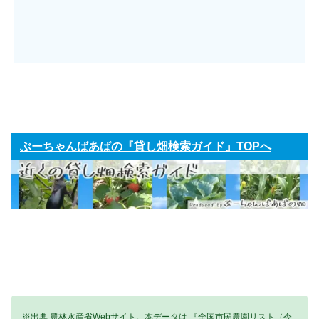
ぶーちゃんばあばの『貸し畑検索ガイド』TOPへ
※出典:農林水産省Webサイト。本データは 『全国市民農園リスト（令