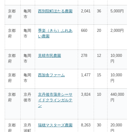
京都
亀岡
西別院町ほたる農園
2,041
36
5,000円
府
市
京都
亀岡
季楽（きら）ふれあ
660
20
2,000円
府
市
い農園
京都
亀岡
見晴市民農園
278
12
10,000
府
市
円
京都
亀岡
西加舎ファーム
1,477
15
10,000
府
市
円
京都
京丹
京丹後市蒲井シーサ
3,824
10
440,000
府
後市
イドクラインガルテ
円
ン
京都
京丹
瑞穂マスターズ農園
8,263
30
20,000
府
波町
円