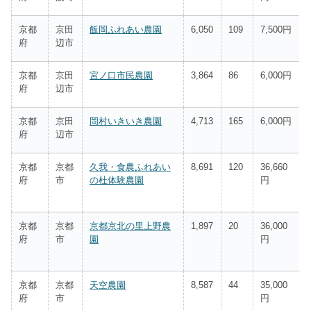
京都
京田
飯岡ふれあい農園
6,050
109
7,500円
府
辺市
京都
京田
宮ノ口市民農園
3,864
86
6,000円
府
辺市
京都
京田
岡村いきいき農園
4,713
165
6,000円
府
辺市
京都
京都
久我・食農ふれあい
8,691
120
36,660
府
市
の杜体験農園
円
京都
京都
京都京北の里上野農
1,897
20
36,000
府
市
園
円
京都
京都
天空農園
8,587
44
35,000
府
市
円