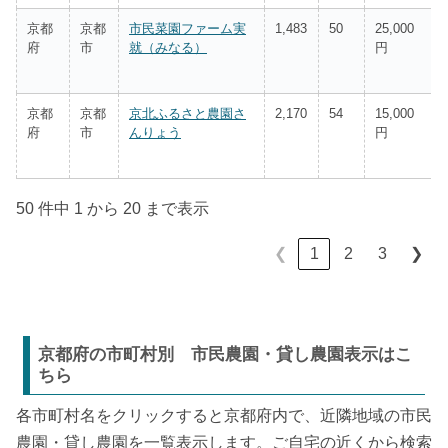
京都
京都
市民菜園ファーム実
1,483
50
25,000
府
市
就（みなる）
円
京都
京都
京北ふるさと農園さ
2,170
54
15,000
府
市
んりょう
円
50 件中 1 から 20 まで表示
1
2
3
❮
❯
京都府の市町村別 市民農園・貸し農園表示はこ
ちら
各市町村名をクリックすると京都府内で、近隣地域の市民
農園・貸し農園を一覧表示します。ご自宅の近くから検索