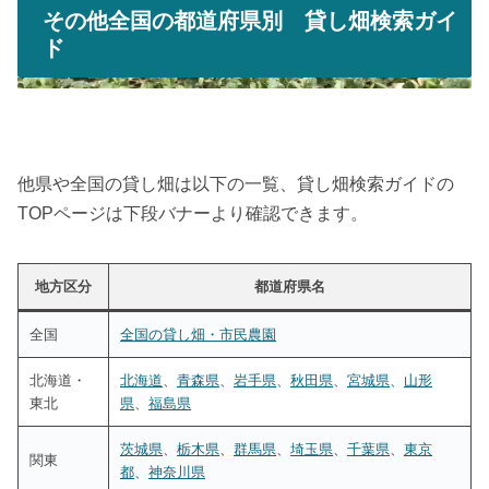
その他全国の都道府県別 貸し畑検索ガイ
ド
他県や全国の貸し畑は以下の一覧、貸し畑検索ガイドの
TOPページは下段バナーより確認できます。
地方区分
都道府県名
全国
全国の貸し畑・市民農園
北海道・
北海道
、
青森県
、
岩手県
、
秋田県
、
宮城県
、
山形
東北
県
、
福島県
茨城県
、
栃木県
、
群馬県
、
埼玉県
、
千葉県
、
東京
関東
都
、
神奈川県