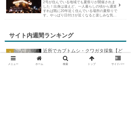
2号が住んでいる地域でも夏祭りが開催されま
した！出身は違えど、一人暮らしの頃から通算
すれば既に20年近く住んでいる場所の夏祭りで
す。やっぱり日付けが近くなると楽しみな気持
ちが膨らんできます。そして、それは2号嫁も
同じようで、夏祭りが近いづい...
サイト内週間ランキング
近所でカブトムシ・クワガタ採集【ど
こで採れる？穴場採集場所の見つけ
方！採集場所と方法やポイントの紹
メニュー
ホーム
検索
トップ
サイドバー
介】
DIYで車の板金塗装！簡易塗装ブース
の作り方
DIYで車の板金＆塗装はどこまで出来
る？【素人のやり方と実践結果】