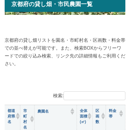
京都府の貸し畑・市民農園一覧
京都府の貸し畑リストを園名・市町村名・区画数・料金帯
での並べ替えが可能です。また、検索BOXからフリーワ
ードでの絞り込み検索、リンク先の詳細情報もご利用くだ
さい。
検索:
都道
市
全体
区
料金
農園名
府県
町
面積
画
帯
名
村
(㎡)
数
名