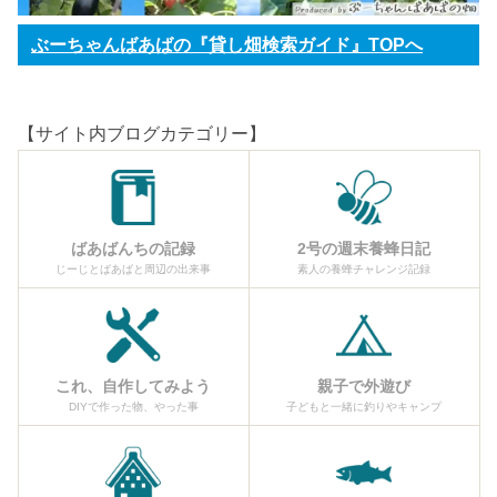
ぶーちゃんばあばの『貸し畑検索ガイド』TOPへ
【サイト内ブログカテゴリー】
ばあばんちの記録
2号の週末養蜂日記
じーじとばあばと周辺の出来事
素人の養蜂チャレンジ記録
これ、自作してみよう
親子で外遊び
DIYで作った物、やった事
子どもと一緒に釣りやキャンプ