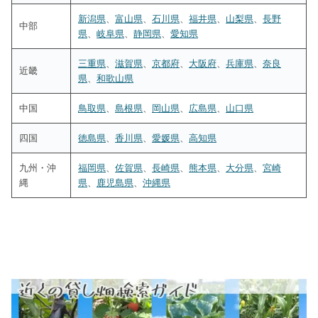
新潟県
、
富山県
、
石川県
、
福井県
、
山梨県
、
長野
中部
県
、
岐阜県
、
静岡県
、
愛知県
三重県
、
滋賀県
、
京都府
、
大阪府
、
兵庫県
、
奈良
近畿
県
、
和歌山県
中国
鳥取県
、
島根県
、
岡山県
、
広島県
、
山口県
四国
徳島県
、
香川県
、
愛媛県
、
高知県
九州・沖
福岡県
、
佐賀県
、
長崎県
、
熊本県
、
大分県
、
宮崎
縄
県
、
鹿児島県
、
沖縄県