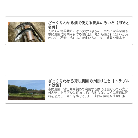
ざっくりわかる畑で使える農具いろいろ【用途と
名称】
初めての野菜栽培には不安がつきもの。初めて家庭菜園や
市民農園で野菜を育てる際には、何から揃えればよいか分
からず、不安に感じる方が多いものです。適切な農具や資
材を使うことで、作業の効率や栽培の成功率は大きく向上
しますが、種類も多く、初心者には...
ざっくりわかる貸し農園での困りごと【トラブル
と対策】
市民農園、貸し畑を初めて利用する際には誰だって不安が
付き物。トラブルに直面してから困らないように事前に問
題を想定し、発生を防ぐと共に、実際の問題発生時に落ち
着いた対応が出来るよう準備しましょう。貸し農園での
【困った】と【トラブル】困りごとト...