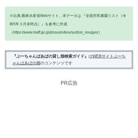
※出典:農林水産省Webサイト。本データは 『全国市民農園リスト（令
和5年３月末時点）』を参考に作成
（https://www.maff.go.jp/j/nousin/kouryu/tosi_nougyo/）
『ぶーちゃんばあばの貸し畑検索ガイド』
は
WEBサイトぶーち
ゃんばあばの畑
のコンテンツです
PR広告