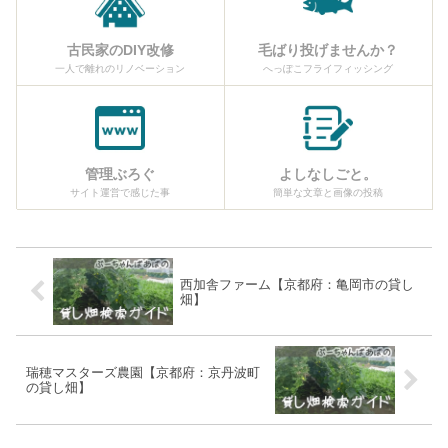
古民家のDIY改修
毛ばり投げませんか？
一人で離れのリノベーション
へっぽこフライフィッシング
管理ぶろぐ
よしなしごと。
サイト運営で感じた事
簡単な文章と画像の投稿
西加舎ファーム【京都府：亀岡市の貸し
畑】
瑞穂マスターズ農園【京都府：京丹波町
の貸し畑】