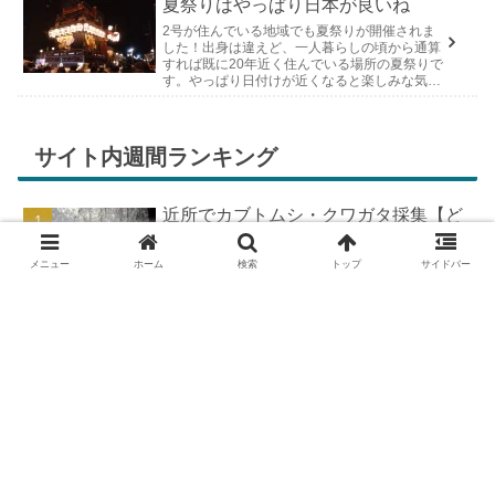
夏祭りはやっぱり日本が良いね
2号が住んでいる地域でも夏祭りが開催されま
した！出身は違えど、一人暮らしの頃から通算
すれば既に20年近く住んでいる場所の夏祭りで
す。やっぱり日付けが近くなると楽しみな気持
ちが膨らんできます。そして、それは2号嫁も
同じようで、夏祭りが近いづい...
サイト内週間ランキング
近所でカブトムシ・クワガタ採集【ど
こで採れる？穴場採集場所の見つけ
方！採集場所と方法やポイントの紹
メニュー
ホーム
検索
トップ
サイドバー
介】
DIYで車の板金塗装！簡易塗装ブース
の作り方
DIYで車の板金＆塗装はどこまで出来
る？【素人のやり方と実践結果】