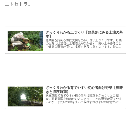
エトセトラ。
ざっくりわかる土づくり【野菜別にみる土壌の基
本】
庭菜園を始める際に大切なのが、良い土づくりです。野菜
の生育には適切な土壌環境が欠かせず、良い土を作ること
で健康な野菜が育ち、収穫も格段に良くなります。特に初
心者の方にとっては、土づくりの基本を押さえることが、
家庭菜園で失敗しないコツと言える...
ざっくりわかる育てやすい初心者向け野菜【種蒔
きと収穫時期】
家庭菜園で育てやすい初心者向け野菜をざっくりとご紹
介。家庭菜園を始めたい方にとって、どの野菜が育てやす
いのか、またいつ種をまいて収穫すればよいのかは気にな
るポイントです。野菜には品種ごとの特徴があり、同じ種
類でも「早生」「中生」「晩生」など...