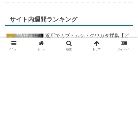
ちが膨らんできます。そして、それは2号嫁も
同じようで、夏祭りが近いづい...
サイト内週間ランキング
近所でカブトムシ・クワガタ採集【ど
こで採れる？穴場採集場所の見つけ
方！採集場所と方法やポイントの紹
メニュー
ホーム
検索
トップ
サイドバー
介】
DIYで車の板金塗装！簡易塗装ブース
の作り方
DIYで車の板金＆塗装はどこまで出来
る？【素人のやり方と実践結果】
カブトムシが集まる木【クヌギ・コナ
ラ】の見つけ方と採集スポット｜どん
ぐりの木を探せ！