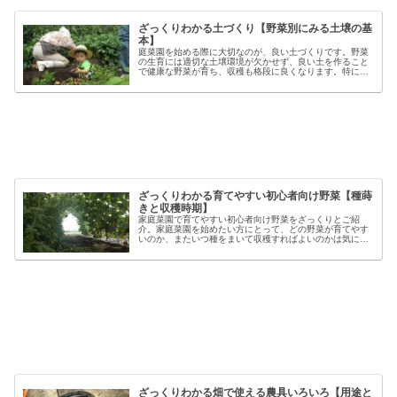
ざっくりわかる土づくり【野菜別にみる土壌の基
本】
庭菜園を始める際に大切なのが、良い土づくりです。野菜
の生育には適切な土壌環境が欠かせず、良い土を作ること
で健康な野菜が育ち、収穫も格段に良くなります。特に初
心者の方にとっては、土づくりの基本を押さえることが、
家庭菜園で失敗しないコツと言える...
ざっくりわかる育てやすい初心者向け野菜【種蒔
きと収穫時期】
家庭菜園で育てやすい初心者向け野菜をざっくりとご紹
介。家庭菜園を始めたい方にとって、どの野菜が育てやす
いのか、またいつ種をまいて収穫すればよいのかは気にな
るポイントです。野菜には品種ごとの特徴があり、同じ種
類でも「早生」「中生」「晩生」など...
ざっくりわかる畑で使える農具いろいろ【用途と