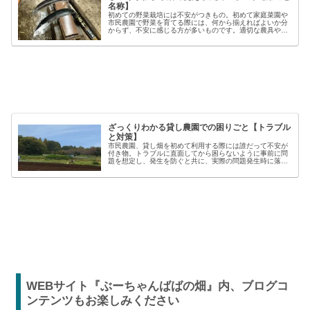
名称】
初めての野菜栽培には不安がつきもの。初めて家庭菜園や
市民農園で野菜を育てる際には、何から揃えればよいか分
からず、不安に感じる方が多いものです。適切な農具や資
材を使うことで、作業の効率や栽培の成功率は大きく向上
しますが、種類も多く、初心者には...
ざっくりわかる貸し農園での困りごと【トラブル
と対策】
市民農園、貸し畑を初めて利用する際には誰だって不安が
付き物。トラブルに直面してから困らないように事前に問
題を想定し、発生を防ぐと共に、実際の問題発生時に落ち
着いた対応が出来るよう準備しましょう。貸し農園での
【困った】と【トラブル】困りごとト...
WEBサイト『ぶーちゃんばばの畑』内、ブログコ
ンテンツもお楽しみください