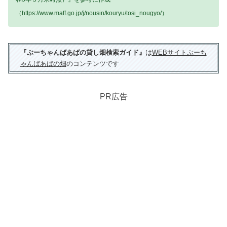
（https://www.maff.go.jp/j/nousin/kouryu/tosi_nougyo/）
『ぶーちゃんばあばの貸し畑検索ガイド』
は
WEBサイトぶーち
ゃんばあばの畑
のコンテンツです
PR広告