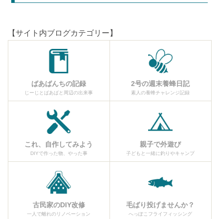
【サイト内ブログカテゴリー】
ばあばんちの記録
2号の週末養蜂日記
じーじとばあばと周辺の出来事
素人の養蜂チャレンジ記録
これ、自作してみよう
親子で外遊び
DIYで作った物、やった事
子どもと一緒に釣りやキャンプ
古民家のDIY改修
毛ばり投げませんか？
一人で離れのリノベーション
へっぽこフライフィッシング