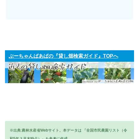
ぶーちゃんばあばの『貸し畑検索ガイド』TOPへ
※出典:農林水産省Webサイト。本データは 『全国市民農園リスト（令
和5年３月末時点）』を参考に作成