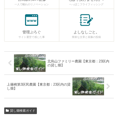
一人で離れのリノベーション
へっぽこフライフィッシング
管理ぶろぐ
よしなしごと。
サイト運営で感じた事
簡単な文章と画像の投稿
北烏山ファミリー農園【東京都：23区内
の貸し畑】
上篠崎第3区民農園【東京都：23区内の貸
し畑】
貸し畑検索ガイド