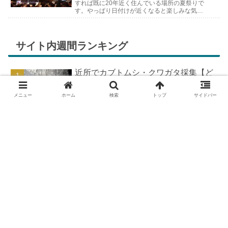
すれば既に20年近く住んでいる場所の夏祭りで
す。やっぱり日付けが近くなると楽しみな気持
ちが膨らんできます。そして、それは2号嫁も
同じようで、夏祭りが近いづい...
サイト内週間ランキング
近所でカブトムシ・クワガタ採集【ど
こで採れる？穴場採集場所の見つけ
方！採集場所と方法やポイントの紹
メニュー
ホーム
検索
トップ
サイドバー
介】
DIYで車の板金塗装！簡易塗装ブース
の作り方
羽を広げたカブトムシ標本の作り方
【夏休みの宿題チャレンジ】
DIYで車の板金＆塗装はどこまで出来
る？【素人のやり方と実践結果】