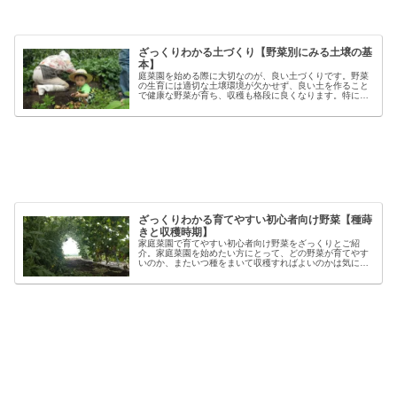
ざっくりわかる土づくり【野菜別にみる土壌の基
本】
庭菜園を始める際に大切なのが、良い土づくりです。野菜
の生育には適切な土壌環境が欠かせず、良い土を作ること
で健康な野菜が育ち、収穫も格段に良くなります。特に初
心者の方にとっては、土づくりの基本を押さえることが、
家庭菜園で失敗しないコツと言える...
ざっくりわかる育てやすい初心者向け野菜【種蒔
きと収穫時期】
家庭菜園で育てやすい初心者向け野菜をざっくりとご紹
介。家庭菜園を始めたい方にとって、どの野菜が育てやす
いのか、またいつ種をまいて収穫すればよいのかは気にな
るポイントです。野菜には品種ごとの特徴があり、同じ種
類でも「早生」「中生」「晩生」など...