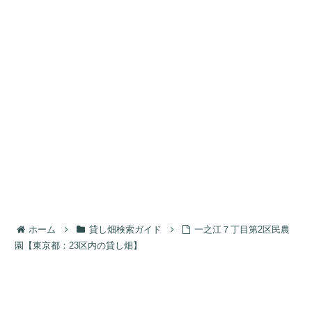
ホーム
貸し畑検索ガイド
一之江７丁目第2区民農
園【東京都：23区内の貸し畑】