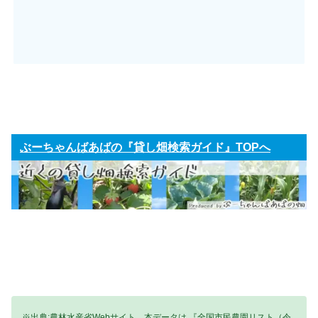
ぶーちゃんばあばの『貸し畑検索ガイド』TOPへ
※出典:農林水産省Webサイト。本データは 『全国市民農園リスト（令