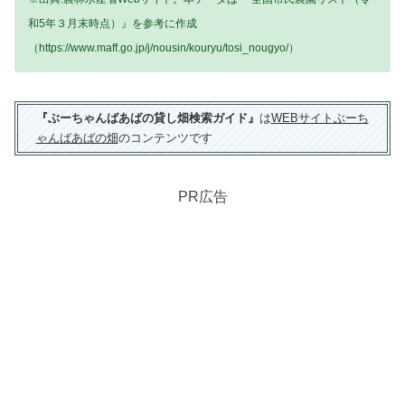
和5年３月末時点）』を参考に作成
（https://www.maff.go.jp/j/nousin/kouryu/tosi_nougyo/）
『ぶーちゃんばあばの貸し畑検索ガイド』
は
WEBサイトぶーち
ゃんばあばの畑
のコンテンツです
PR広告