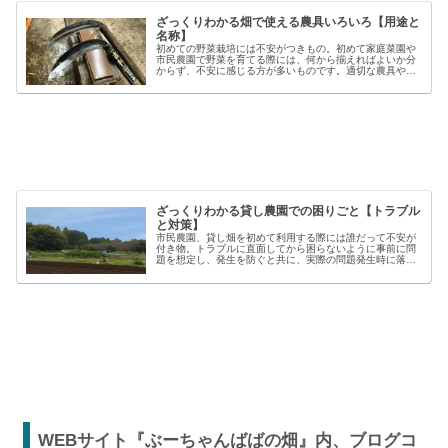
ざっくりわかる畑で使える農具いろいろ【用途と
名称】
初めての野菜栽培には不安がつきもの。初めて家庭菜園や
市民農園で野菜を育てる際には、何から揃えればよいか分
からず、不安に感じる方が多いものです。適切な農具や資
材を使うことで、作業の効率や栽培の成功率は大きく向上
しますが、種類も多く、初心者には...
ざっくりわかる貸し農園での困りごと【トラブル
と対策】
市民農園、貸し畑を初めて利用する際には誰だって不安が
付き物。トラブルに直面してから困らないように事前に問
題を想定し、発生を防ぐと共に、実際の問題発生時に落ち
着いた対応が出来るよう準備しましょう。貸し農園での
【困った】と【トラブル】困りごとト...
WEBサイト『ぶーちゃんばばの畑』内、ブログコ