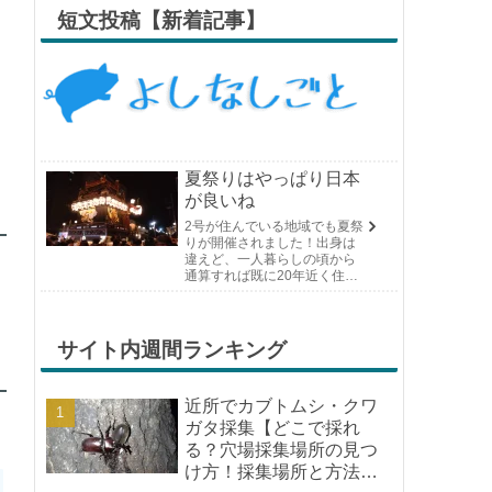
短文投稿【新着記事】
夏祭りはやっぱり日本
が良いね
2号が住んでいる地域でも夏祭
りが開催されました！出身は
違えど、一人暮らしの頃から
通算すれば既に20年近く住ん
でいる場所の夏祭りです。や
っぱり日付けが近くなると楽
しみな気持ちが膨らんできま
す。そして、それは2号嫁も同
サイト内週間ランキング
じようで、夏祭りが近いづい...
近所でカブトムシ・クワ
ガタ採集【どこで採れ
る？穴場採集場所の見つ
け方！採集場所と方法や