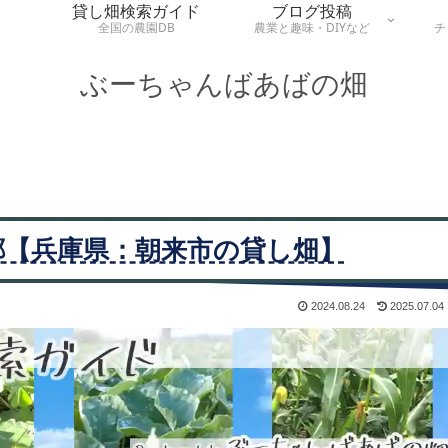
貸し畑検索ガイド
ブログ投稿
全国の農園DB
農業と趣味・DIYなど
チ
ぶーちゃんばあばの畑
郷【兵庫県：朝来市の貸し畑】
2024.08.24
2025.07.04