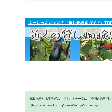
ぶーちゃんばあばの『貸し畑検索ガイド』TO
※出典:農林水産省Webサイト。本データは 『全国市民農園
（https://www.maff.go.jp/j/nousin/kouryu/tosi_nougyo/）