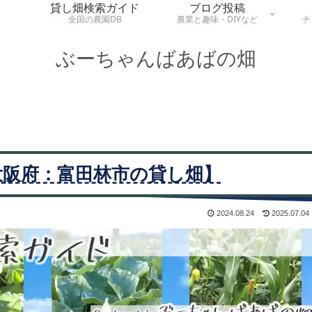
貸し畑検索ガイド
ブログ投稿
全国の農園DB
農業と趣味・DIYなど
チ
ぶーちゃんばあばの畑
大阪府：富田林市の貸し畑】
2024.08.24
2025.07.04