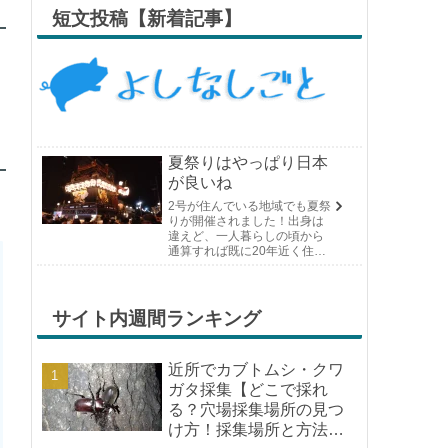
短文投稿【新着記事】
夏祭りはやっぱり日本
が良いね
2号が住んでいる地域でも夏祭
りが開催されました！出身は
違えど、一人暮らしの頃から
通算すれば既に20年近く住ん
でいる場所の夏祭りです。や
っぱり日付けが近くなると楽
しみな気持ちが膨らんできま
す。そして、それは2号嫁も同
サイト内週間ランキング
じようで、夏祭りが近いづい...
近所でカブトムシ・クワ
ガタ採集【どこで採れ
る？穴場採集場所の見つ
け方！採集場所と方法や