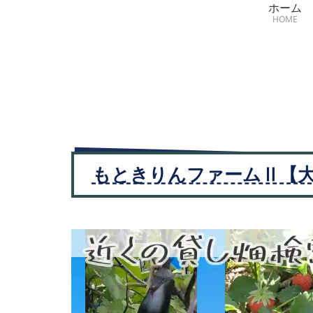
ホーム
HOME
もときりんファームⅡ【