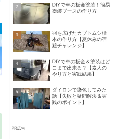
ポイントの紹介】
DIYで車の板金塗装！簡易
塗装ブースの作り方
羽を広げたカブトムシ標
本の作り方【夏休みの宿
題チャレンジ】
DIYで車の板金＆塗装はど
こまで出来る？【素人の
やり方と実践結果】
ダイロンで染色してみた
話【失敗と疑問解決＆実
践のポイント】
PR広告