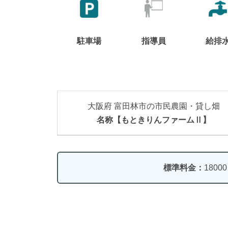
駐車場
指導員
給排
大阪府 富田林市の市民農園・貸し畑
名称【もときりんファームⅡ】
標準料金：
1800