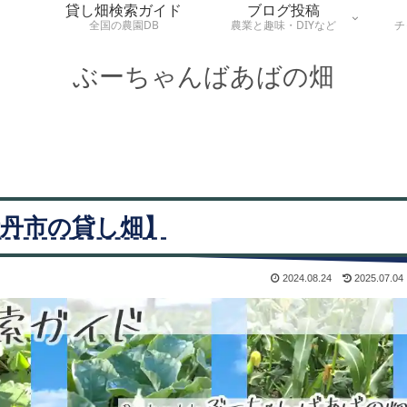
貸し畑検索ガイド
ブログ投稿
全国の農園DB
農業と趣味・DIYなど
チ
ぶーちゃんばあばの畑
丹市の貸し畑】
2024.08.24
2025.07.04