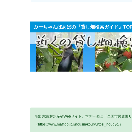
ぶーちゃんばあばの『貸し畑検索ガイド』TO
※出典:農林水産省Webサイト。本データは 『全国市民農園
（https://www.maff.go.jp/j/nousin/kouryu/tosi_nougyo/）