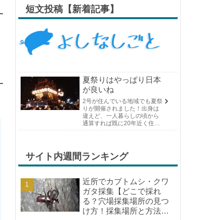
短文投稿【新着記事】
夏祭りはやっぱり日本
が良いね
2号が住んでいる地域でも夏祭
りが開催されました！出身は
違えど、一人暮らしの頃から
通算すれば既に20年近く住ん
でいる場所の夏祭りです。や
っぱり日付けが近くなると楽
しみな気持ちが膨らんできま
す。そして、それは2号嫁も同
サイト内週間ランキング
じようで、夏祭りが近いづい...
近所でカブトムシ・クワ
ガタ採集【どこで採れ
る？穴場採集場所の見つ
け方！採集場所と方法や