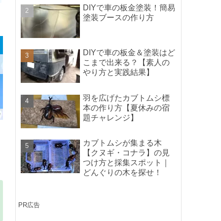
ポイントの紹介】
DIYで車の板金塗装！簡易
塗装ブースの作り方
DIYで車の板金＆塗装はど
こまで出来る？【素人の
やり方と実践結果】
羽を広げたカブトムシ標
本の作り方【夏休みの宿
題チャレンジ】
カブトムシが集まる木
【クヌギ・コナラ】の見
つけ方と採集スポット｜
どんぐりの木を探せ！
PR広告