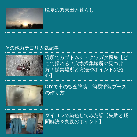
晩夏の週末田舎暮らし
その他カテゴリ人気記事
近所でカブトムシ・クワガタ採集【ど
こで採れる？穴場採集場所の見つけ
方！採集場所と方法やポイントの紹
介】
DIYで車の板金塗装！簡易塗装ブース
の作り方
ダイロンで染色してみた話【失敗と疑
問解決＆実践のポイント】