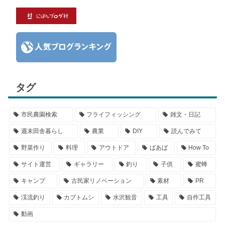
タグ
市民農園検索
フライフィッシング
雑文・日記
週末田舎暮らし
農業
DIY
読んでみて
野菜作り
料理
アウトドア
ばあば
How To
サイト運営
ギャラリー
釣り
子供
蜜蜂
キャンプ
古民家リノベーション
素材
PR
渓流釣り
カブトムシ
水沢観音
工具
自作工具
動画