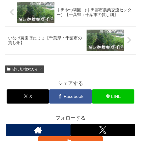
中田やつ耕園 （中田都市農業交流センタ
ー）【千葉県：千葉市の貸し畑】
いなげ農園ぽたじぇ【千葉県：千葉市の
貸し畑】
貸し畑検索ガイド
シェアする
X
Facebook
LINE
フォローする