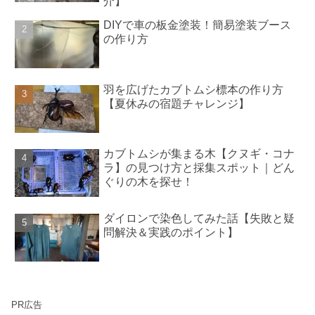
介】
DIYで車の板金塗装！簡易塗装ブース
の作り方
羽を広げたカブトムシ標本の作り方
【夏休みの宿題チャレンジ】
カブトムシが集まる木【クヌギ・コナ
ラ】の見つけ方と採集スポット｜どん
ぐりの木を探せ！
ダイロンで染色してみた話【失敗と疑
問解決＆実践のポイント】
PR広告