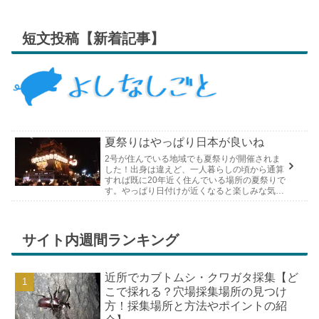
短文投稿【新着記事】
夏祭りはやっぱり日本が良いね
2号が住んでいる地域でも夏祭りが開催されま
した！出身は違えど、一人暮らしの頃から通算
すれば既に20年近く住んでいる場所の夏祭りで
す。やっぱり日付けが近くなると楽しみな気持
ちが膨らんできます。そして、それは2号嫁も
同じようで、夏祭りが近いづい...
サイト内週間ランキング
近所でカブトムシ・クワガタ採集【ど
こで採れる？穴場採集場所の見つけ
方！採集場所と方法やポイントの紹