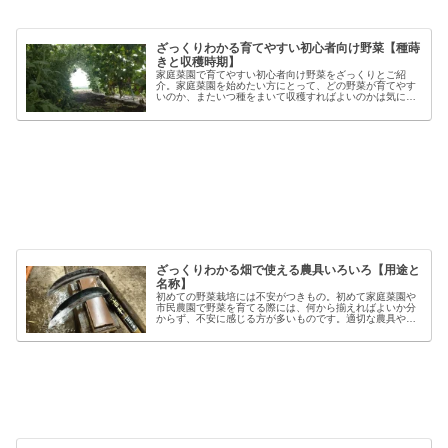
ざっくりわかる育てやすい初心者向け野菜【種蒔
きと収穫時期】
家庭菜園で育てやすい初心者向け野菜をざっくりとご紹
介。家庭菜園を始めたい方にとって、どの野菜が育てやす
いのか、またいつ種をまいて収穫すればよいのかは気にな
るポイントです。野菜には品種ごとの特徴があり、同じ種
類でも「早生」「中生」「晩生」など...
ざっくりわかる畑で使える農具いろいろ【用途と
名称】
初めての野菜栽培には不安がつきもの。初めて家庭菜園や
市民農園で野菜を育てる際には、何から揃えればよいか分
からず、不安に感じる方が多いものです。適切な農具や資
材を使うことで、作業の効率や栽培の成功率は大きく向上
しますが、種類も多く、初心者には...