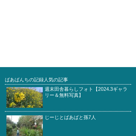
ばあばんちの記録人気の記事
週末田舎暮らしフォト【2024.3ギャラ
リー＆無料写真】
じーじとばあばと孫7人