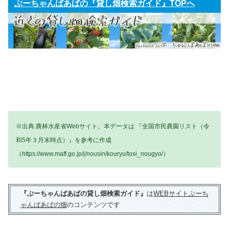
ぶーちゃんばあばの『貸し畑検索ガイド』TOPへ
※出典:農林水産省Webサイト。本データは 『全国市民農園リスト（令
和5年３月末時点）』を参考に作成
（https://www.maff.go.jp/j/nousin/kouryu/tosi_nougyo/）
『ぶーちゃんばあばの貸し畑検索ガイド』
は
WEBサイトぶーち
ゃんばあばの畑
のコンテンツです