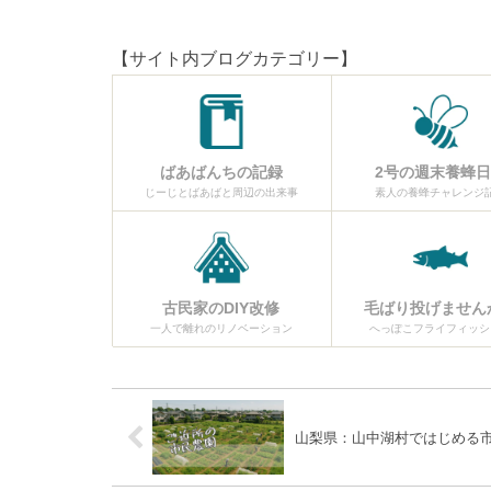
【サイト内ブログカテゴリー】
ばあばんちの記録
2号の週末養蜂
じーじとばあばと周辺の出来事
素人の養蜂チャレンジ
古民家のDIY改修
毛ばり投げません
一人で離れのリノベーション
へっぽこフライフィッシ
山梨県：山中湖村ではじめる