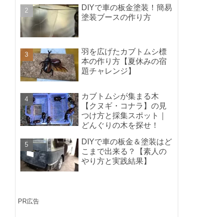
ポイントの紹介】
DIYで車の板金塗装！簡易
塗装ブースの作り方
羽を広げたカブトムシ標
本の作り方【夏休みの宿
題チャレンジ】
カブトムシが集まる木
【クヌギ・コナラ】の見
つけ方と採集スポット｜
どんぐりの木を探せ！
DIYで車の板金＆塗装はど
こまで出来る？【素人の
やり方と実践結果】
PR広告