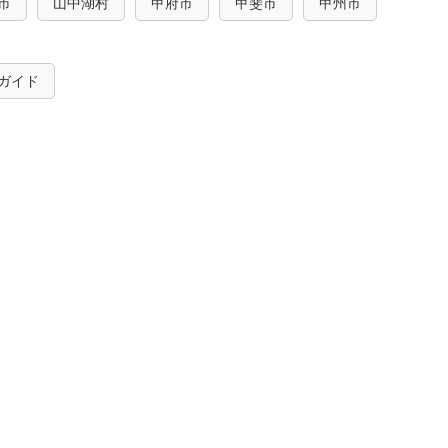
市
山中湖村
甲府市
甲斐市
甲州市
ガイド