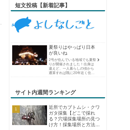
短文投稿【新着記事】
夏祭りはやっぱり日本
が良いね
2号が住んでいる地域でも夏祭
りが開催されました！出身は
違えど、一人暮らしの頃から
通算すれば既に20年近く住ん
でいる場所の夏祭りです。や
っぱり日付けが近くなると楽
しみな気持ちが膨らんできま
す。そして、それは2号嫁も同
サイト内週間ランキング
じようで、夏祭りが近いづい...
近所でカブトムシ・クワ
ガタ採集【どこで採れ
る？穴場採集場所の見つ
け方！採集場所と方法や