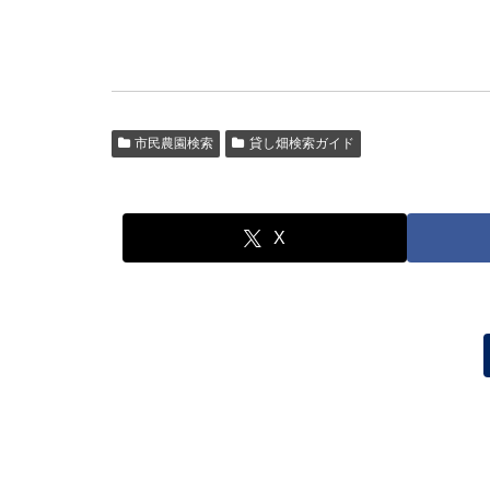
市民農園検索
貸し畑検索ガイド
X