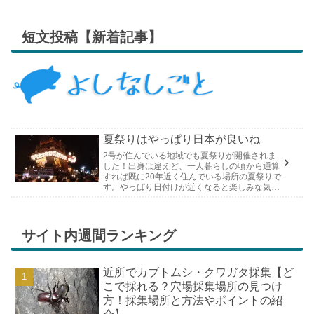
短文投稿【新着記事】
夏祭りはやっぱり日本が良いね
2号が住んでいる地域でも夏祭りが開催されま
した！出身は違えど、一人暮らしの頃から通算
すれば既に20年近く住んでいる場所の夏祭りで
す。やっぱり日付けが近くなると楽しみな気持
ちが膨らんできます。そして、それは2号嫁も
同じようで、夏祭りが近いづい...
サイト内週間ランキング
近所でカブトムシ・クワガタ採集【ど
こで採れる？穴場採集場所の見つけ
方！採集場所と方法やポイントの紹