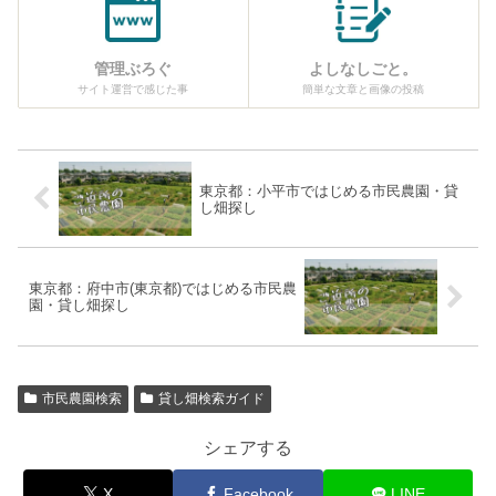
管理ぶろぐ
よしなしごと。
サイト運営で感じた事
簡単な文章と画像の投稿
東京都：小平市ではじめる市民農園・貸
し畑探し
東京都：府中市(東京都)ではじめる市民農
園・貸し畑探し
市民農園検索
貸し畑検索ガイド
シェアする
X
Facebook
LINE