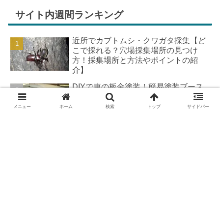
サイト内週間ランキング
近所でカブトムシ・クワガタ採集【ど
こで採れる？穴場採集場所の見つけ
方！採集場所と方法やポイントの紹
介】
DIYで車の板金塗装！簡易塗装ブース
の作り方
メニュー
ホーム
検索
トップ
サイドバー
羽を広げたカブトムシ標本の作り方
【夏休みの宿題チャレンジ】
DIYで車の板金＆塗装はどこまで出来
る？【素人のやり方と実践結果】