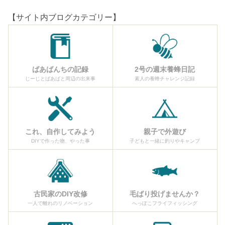
【サイト内ブログカテゴリー】
ばあばんちの記録
2号の週末養蜂日記
じーじとばあばと周辺の出来事
素人の養蜂チャレンジ記録
これ、自作してみよう
親子で外遊び
DIYで作った物、やった事
子どもと一緒に釣りやキャンプ
古民家のDIY改修
毛ばり投げませんか？
一人で離れのリノベーション
へっぽこフライフィッシング