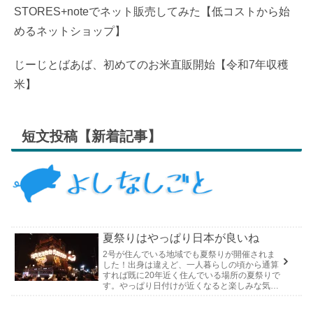
STORES+noteでネット販売してみた【低コストから始
めるネットショップ】
じーじとばあば、初めてのお米直販開始【令和7年収穫
米】
短文投稿【新着記事】
夏祭りはやっぱり日本が良いね
2号が住んでいる地域でも夏祭りが開催されま
した！出身は違えど、一人暮らしの頃から通算
すれば既に20年近く住んでいる場所の夏祭りで
す。やっぱり日付けが近くなると楽しみな気持
ちが膨らんできます。そして、それは2号嫁も
同じようで、夏祭りが近いづい...