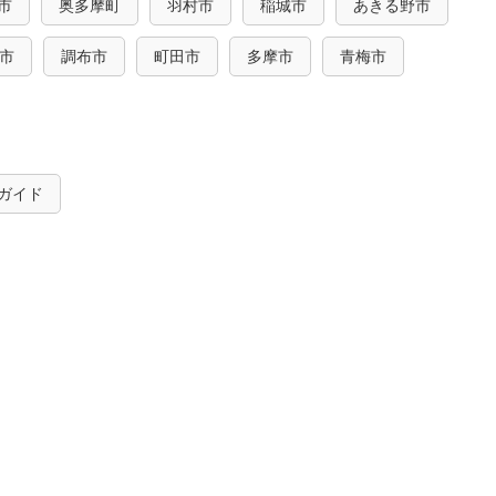
市
奥多摩町
羽村市
稲城市
あきる野市
市
調布市
町田市
多摩市
青梅市
ガイド