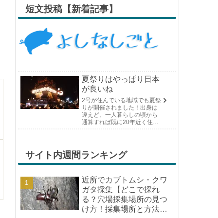
短文投稿【新着記事】
夏祭りはやっぱり日本
が良いね
2号が住んでいる地域でも夏祭
りが開催されました！出身は
違えど、一人暮らしの頃から
通算すれば既に20年近く住ん
でいる場所の夏祭りです。や
っぱり日付けが近くなると楽
しみな気持ちが膨らんできま
す。そして、それは2号嫁も同
サイト内週間ランキング
じようで、夏祭りが近いづい...
近所でカブトムシ・クワ
ガタ採集【どこで採れ
る？穴場採集場所の見つ
け方！採集場所と方法や