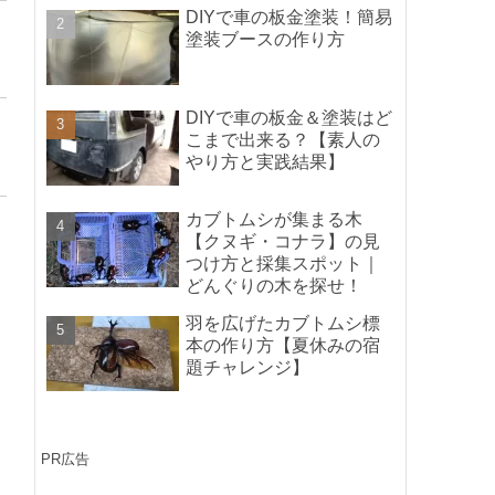
ポイントの紹介】
DIYで車の板金塗装！簡易
塗装ブースの作り方
DIYで車の板金＆塗装はど
こまで出来る？【素人の
やり方と実践結果】
カブトムシが集まる木
【クヌギ・コナラ】の見
つけ方と採集スポット｜
どんぐりの木を探せ！
羽を広げたカブトムシ標
本の作り方【夏休みの宿
題チャレンジ】
PR広告