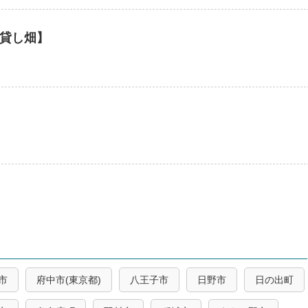
貸し畑】
】
市
府中市(東京都)
八王子市
日野市
日の出町