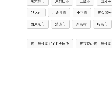
東大和市
東村山市
三鷹市
国分寺
23区内
小金井市
小平市
東久留米
西東京市
清瀬市
新島村
昭島市
貸し畑検索ガイド全国版
東京都の貸し畑検索