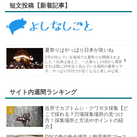
短文投稿【新着記事】
夏祭りはやっぱり日本が良いね
2号が住んでいる地域でも夏祭りが開催されま
した！出身は違えど、一人暮らしの頃から通算
すれば既に20年近く住んでいる場所の夏祭りで
す。やっぱり日付けが近くなると楽しみな気持
ちが膨らんできます。そして、それは2号嫁も
同じようで、夏祭りが近いづい...
サイト内週間ランキング
近所でカブトムシ・クワガタ採集【ど
こで採れる？穴場採集場所の見つけ
方！採集場所と方法やポイントの紹
介】
DIYで車の板金塗装！簡易塗装ブース