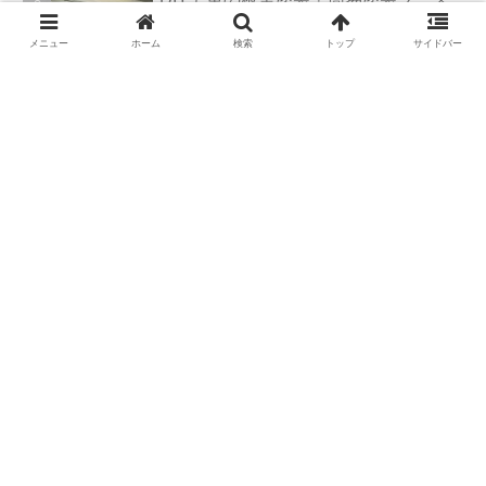
の作り方
メニュー
ホーム
検索
トップ
サイドバー
DIYで車の板金＆塗装はどこまで出来
る？【素人のやり方と実践結果】
カブトムシが集まる木【クヌギ・コナ
ラ】の見つけ方と採集スポット｜どん
ぐりの木を探せ！
羽を広げたカブトムシ標本の作り方
【夏休みの宿題チャレンジ】
PR広告