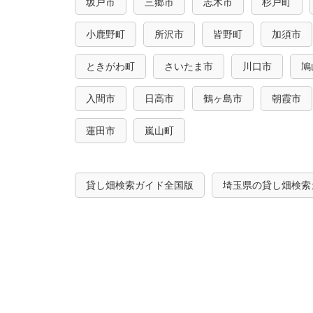
坂戸市
三郷市
志木市
杉戸町
小鹿野町
所沢市
皆野町
加須市
ときがわ町
さいたま市
川口市
鳩
入間市
日高市
鶴ヶ島市
朝霞市
蓮田市
嵐山町
貸し畑検索ガイド全国版
埼玉県の貸し畑検索