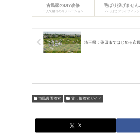
古民家のDIY改修
毛ばり投げません
一人で離れのリノベーション
へっぽこフライフィッシ
埼玉県：蓮田市ではじめる市
市民農園検索
貸し畑検索ガイド
X