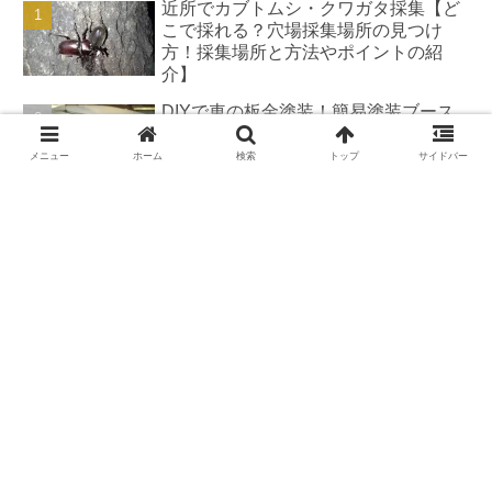
近所でカブトムシ・クワガタ採集【ど
こで採れる？穴場採集場所の見つけ
方！採集場所と方法やポイントの紹
介】
DIYで車の板金塗装！簡易塗装ブース
の作り方
メニュー
ホーム
検索
トップ
サイドバー
DIYで車の板金＆塗装はどこまで出来
る？【素人のやり方と実践結果】
カブトムシが集まる木【クヌギ・コナ
ラ】の見つけ方と採集スポット｜どん
ぐりの木を探せ！
羽を広げたカブトムシ標本の作り方
【夏休みの宿題チャレンジ】