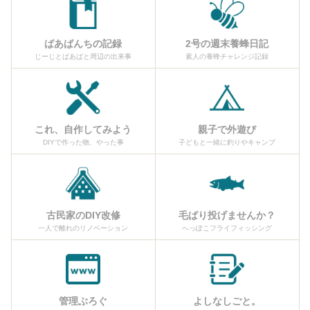
ばあばんちの記録
2号の週末養蜂日記
じーじとばあばと周辺の出来事
素人の養蜂チャレンジ記録
これ、自作してみよう
親子で外遊び
DIYで作った物、やった事
子どもと一緒に釣りやキャンプ
古民家のDIY改修
毛ばり投げませんか？
一人で離れのリノベーション
へっぽこフライフィッシング
管理ぶろぐ
よしなしごと。