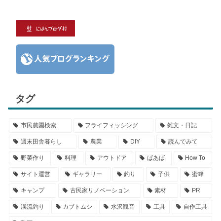
タグ
市民農園検索
フライフィッシング
雑文・日記
週末田舎暮らし
農業
DIY
読んでみて
野菜作り
料理
アウトドア
ばあば
How To
サイト運営
ギャラリー
釣り
子供
蜜蜂
キャンプ
古民家リノベーション
素材
PR
渓流釣り
カブトムシ
水沢観音
工具
自作工具