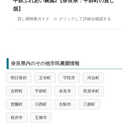
平群ふれあい農園2【奈良県：平群町の貸し
畑】
貸し畑検索ガイド ≫ クリックして詳細を確認する
奈良県内のその他市民農園情報
明日香村
王寺町
宇陀市
河合町
吉野町
平群町
奈良市
田原本町
曽爾村
川西町
生駒市
三郷町
桜井市
五條市