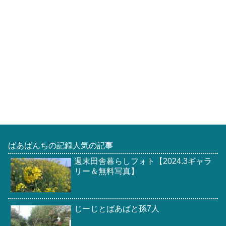
ばあばんちの記録人気の記事
週末田舎暮らしフォト【2024.3ギャラ
リー＆無料写真】
じーじとばあばと孫7人