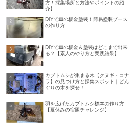
方！採集場所と方法やポイントの紹
介】
DIYで車の板金塗装！簡易塗装ブース
の作り方
DIYで車の板金＆塗装はどこまで出来
る？【素人のやり方と実践結果】
カブトムシが集まる木【クヌギ・コナ
ラ】の見つけ方と採集スポット｜どん
ぐりの木を探せ！
羽を広げたカブトムシ標本の作り方
【夏休みの宿題チャレンジ】