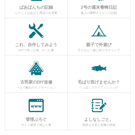
ばあばんちの記録
2号の週末養蜂日記
じーじとばあばと周辺の出来事
素人の養蜂チャレンジ記録
これ、自作してみよう
親子で外遊び
DIYで作った物、やった事
子どもと一緒に釣りやキャンプ
古民家のDIY改修
毛ばり投げませんか？
一人で離れのリノベーション
へっぽこフライフィッシング
管理ぶろぐ
よしなしごと。
サイト運営で感じた事
簡単な文章と画像の投稿