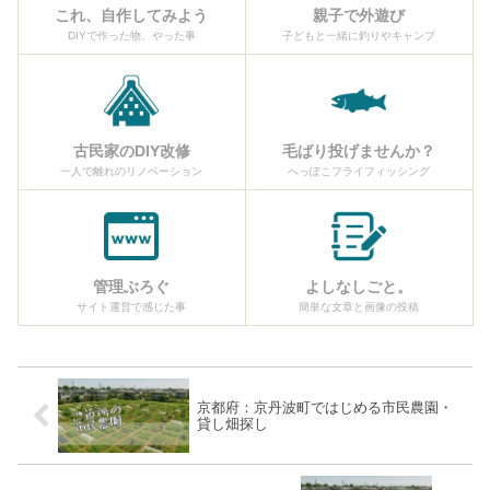
これ、自作してみよう
親子で外遊び
DIYで作った物、やった事
子どもと一緒に釣りやキャンプ
古民家のDIY改修
毛ばり投げませんか？
一人で離れのリノベーション
へっぽこフライフィッシング
管理ぶろぐ
よしなしごと。
サイト運営で感じた事
簡単な文章と画像の投稿
京都府：京丹波町ではじめる市民農園・
貸し畑探し