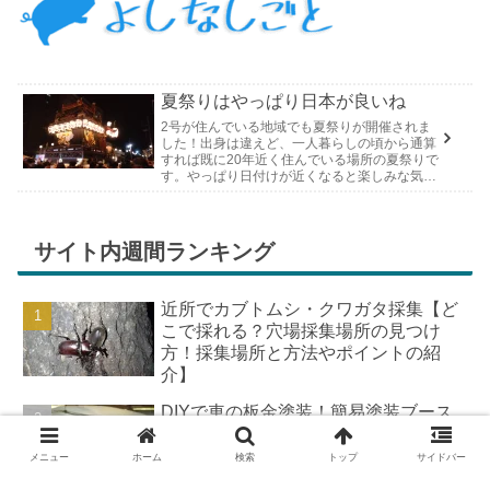
夏祭りはやっぱり日本が良いね
2号が住んでいる地域でも夏祭りが開催されま
した！出身は違えど、一人暮らしの頃から通算
すれば既に20年近く住んでいる場所の夏祭りで
す。やっぱり日付けが近くなると楽しみな気持
ちが膨らんできます。そして、それは2号嫁も
同じようで、夏祭りが近いづい...
サイト内週間ランキング
近所でカブトムシ・クワガタ採集【ど
こで採れる？穴場採集場所の見つけ
方！採集場所と方法やポイントの紹
介】
DIYで車の板金塗装！簡易塗装ブース
の作り方
メニュー
ホーム
検索
トップ
サイドバー